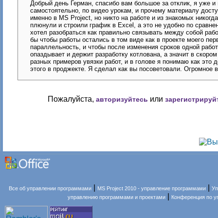
Добрый день Герман, спасибо вам большое за отклик, я уже и 
самостоятельно, по видео урокам, и прочему материалу доступ
именно в MS Project, но никто на работе и из знакомых никогд
плюнули и строили график в Excel, а это не удобно по сравн
хотел разобраться как правильно связывать между собой рабо
бы чтобы работы остались в том виде как в проекте моего пер
параллельность, и чтобы после изменения сроков одной раб
опаздывает и держит разработку котлована, а значит в скором
разных примеров увязки работ, и в голове я понимаю как это
этого в проджекте. Я сделал как вы посоветовали. Огромное в
Пожалуйста,
или
авторизуйтесь
зарегистрируй
|
|
Все об управлении программами
MS Project 2010 - управление программами
Уп
|
управлению программами и проектами
Конференция по 