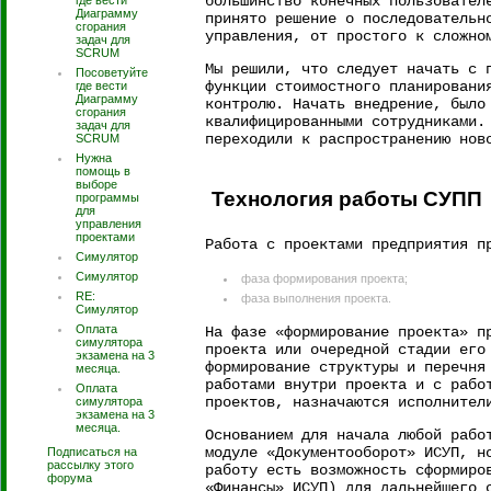
большинство конечных пользовател
где вести
Диаграмму
принято решение о последовательн
сгорания
управления, от простого к сложно
задач для
SCRUM
Мы решили, что следует начать с 
Посоветуйте
функции стоимостного планировани
где вести
Диаграмму
контролю. Начать внедрение, было
сгорания
квалифицированными сотрудниками.
задач для
переходили к распространению нов
SCRUM
Нужна
помощь в
выборе
Технология работы СУПП
программы
для
управления
проектами
Работа с проектами предприятия п
Симулятор
Симулятор
фаза формирования проекта;
RE:
фаза выполнения проекта.
Симулятор
Оплата
На фазе «формирование проекта» п
симулятора
проекта или очередной стадии его
экзамена на 3
формирование структуры и перечня
месяца.
работами внутри проекта и с рабо
Оплата
проектов, назначаются исполнител
симулятора
экзамена на 3
месяца.
Основанием для начала любой рабо
модуле «Документооборот» ИСУП, н
Подписаться на
рассылку этого
работу есть возможность сформиро
форума
«Финансы» ИСУП) для дальнейшего 