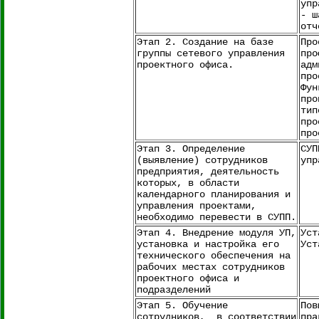
упр
- ш
отч
Этап 2. Создание на базе
Про
группы сетевого управления
про
проектного офиса.
адм
про
Фун
про
тип
про
про
Этап 3. Определение
СУП
(выявление) сотрудников
упр
предприятия, деятельность
которых, в области
календарного планирования и
управления проектами,
необходимо перевести в СУПП.
Этап 4. Внедрение модуля УП,
Уст
установка и настройка его
Уст
технического обеспечения на
рабочих местах сотрудников
проектного офиса и
подразделений
Этап 5. Обучение
Пов
сотрудников, в соответствии
пра