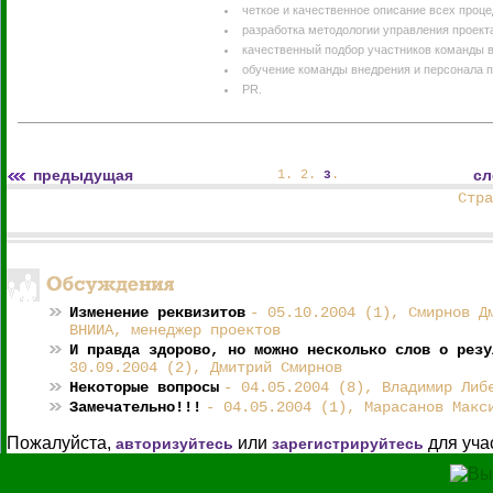
четкое и качественное описание всех проце
разработка методологии управления проект
качественный подбор участников команды в
обучение команды внедрения и персонала п
PR.
предыдущая
с
1
.
2
.
.
3
Стра
Изменение реквизитов
- 05.10.2004 (1), Смирнов Д
ВНИИА, менеджер проектов
И правда здорово, но можно несколько слов о резу
30.09.2004 (2), Дмитрий Смирнов
Некоторые вопросы
- 04.05.2004 (8), Владимир Либ
Замечательно!!!
- 04.05.2004 (1), Марасанов Макс
Пожалуйста,
или
для уча
авторизуйтесь
зарегистрируйтесь