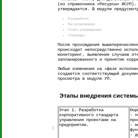
(из справочника «Ресурсы» ИСУП).
утверждается. В модуле предусмот
В разработке;
На согласовании;
Готов к утверждению;
Утвержден.
После прохождения вышеперечислен
происходит непосредственно испол
мониторинг, выявление случаев от
запланированного и принятие корр
Любые изменения на «фазе исполне
создается соответствующий докуме
просмотра в модуле УП.
Этапы внедрения системы
Этап 1. Разработка
Нор
корпоративного стандарта
- п
управления проектами на
про
предприятии.
- м
фун
- д