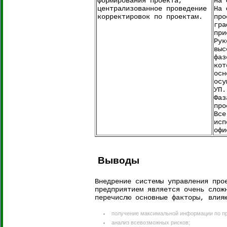
формирования проекта,
на 
централизованное проведение
На 
корректировок по проектам.
про
гра
при
Рук
выс
фаз
кот
осн
осу
УП.
Фаз
про
Все
исп
офи
Выводы
Внедрение системы управления про
предприятием является очень слож
перечислю основные факторы, влия
получение максимальной информации по пр
анализ всевозможных рисков;