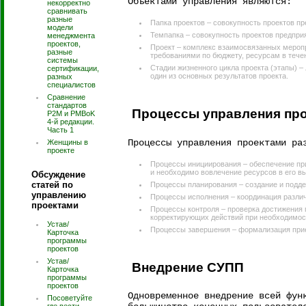
Объектами управления являются:
некорректно
сравнивать
разные
Папка проектов – совокупность проектов пр
модели
Темпапка – совокупность проектов предприя
менеджмента
проектов,
Проект – комплекс взаимосвязанных мероп
разные
требованиями по бюджету, ресурсам в тече
системы
Стадии жизненного цикла проекта (этапы) –
сертификации,
один из основных результатов проекта.
разных
специалистов
Сравнение
стандартов
Процессы управления про
P2M и PMBoK
4-й редакции.
Часть 1
Процессы управления проектами ра
Женщины в
проекте
Процессы инициирования – обеспечение при
и необходимо вовлечение ресурсов в его в
Обсуждение
статей по
Процессы планирования – создание и подде
управлению
Процессы исполнения – координация различ
проектами
Процессы контроля – проверка достижения 
корректирующих действий при необходимос
Устав/
Процессы завершения – формализация прием
Карточка
программы
проектов
Устав/
Внедрение СУПП
Карточка
программы
проектов
Одновременное внедрение всей фун
Посоветуйте