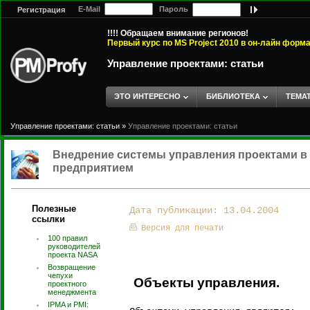
E-Mail
Пароль
Регистрация
!!!! Обращаем внимание регионов!
Первый курс по MS Project 2010 в он-лайн форм
Управление проектами: статьи
ЭТО ИНТЕРЕСНО
БИБЛИОТЕКА
ТЕМА
Управление проектами: статьи
»
Управление проектами: статьи
Внедрение системы управления проектами в
предприятием
Полезные
Дата публикации: 13.04.2004
ссылки
Версия для печати
100 правил
руководителей
проекта NASA
Возвращение
чепухи
Объекты управления.
проектного
менеджмента
IPMA и PMI: