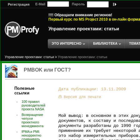
E-Mail
Пароль
Регистрация
!!!! Обращаем внимание регионов!
Первый курс по MS Project 2010 в он-лайн форм
Управление проектами: статьи
ЭТО ИНТЕРЕСНО
БИБЛИОТЕКА
ТЕМА
Управление проектами: статьи
»
Управление проектами: статьи
PMBOK или ГОСТ?
Полезные
Дата публикации: 13.11.2009
ссылки
Версия для печати
100 правил
руководителей
проекта NASA
Возвращение
Мой вывод: в основном в этих док
чепухи
документов, к составу и последов
проектного
документы разработаны до 1990 го
менеджмента
применение их требует некоторой 
IPMA и PMI:
это набор измерительных приборов
некорректно
сравнивать