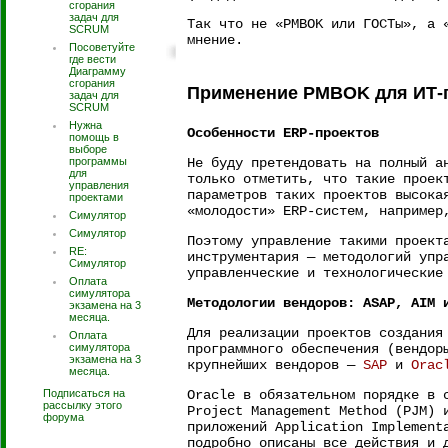
сгорания
задач для
Так что не «PMBOK или ГОСТы», а 
SCRUM
мнение.
Посоветуйте
где вести
Диаграмму
сгорания
Применение PMBOK для ИТ-
задач для
SCRUM
Нужна
Особенности ERP-проектов
помощь в
выборе
программы
Не буду претендовать на полный а
для
только отметить, что такие проек
управления
параметров таких проектов высока
проектами
«молодости» ERP-систем, например
Симулятор
Симулятор
Поэтому управление такими проект
RE:
инструментария ― методологий упр
Симулятор
управленческие и технологические
Оплата
симулятора
Методологии вендоров: ASAP, AIM 
экзамена на 3
месяца.
Для реализации проектов создания
Оплата
симулятора
программного обеспечения (вендор
экзамена на 3
крупнейших вендоров ―
SAP
и
Orac
месяца.
Подписаться на
Oracle в обязательном порядке в 
рассылку этого
Project Management Method (PJM) 
форума
приложений Application Implement
подробно описаны все действия и 