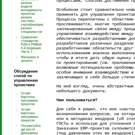
процессами, способы достижения п
разные
модели
Особняком стоит сравнительно нов
менеджмента
проектов,
применять для управления проекта
разные
Процессы переплетены с областями
системы
прослеживается, многие требовани
сертификации,
разных
запланированные связи между проц
специалистов
управляемое взаимодействие между
Сравнение
обеспечиваться разработанными до
стандартов
разработчиков различных разделов
P2M и PMBoK
разработчиками обязательств друг
4-й редакции.
Часть 1
использованием анализа выполненн
Женщины в
чтобы в итоге дать общую оценку 
проекте
по проектированию (см. приложени
возможные потенциальные проблемы
Обсуждение
особое внимание взаимодействию и
статей по
заключающих в себе большую степе
управлению
проектами
На мой взгляд, очень абстрактные
небольшого документа.
Устав/
Карточка
Чем пользоваться?
программы
проектов
Для себя я решил, что моя «насто
Устав/
Карточка
возникновения вопросов, на котор
программы
или в методиках вендоров (об эти
проектов
ГОСТы я использую для уточнения 
Посоветуйте
Заказчики ERP-проектов склоняютс
где вести
(под давлением этих же вендоров)
Диаграмму