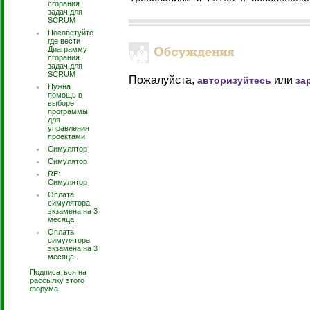
сгорания
задач для
SCRUM
Посоветуйте
где вести
Диаграмму
сгорания
задач для
SCRUM
Пожалуйста,
или
авторизуйтесь
за
Нужна
помощь в
выборе
программы
для
управления
проектами
Симулятор
Симулятор
RE:
Симулятор
Оплата
симулятора
экзамена на 3
месяца.
Оплата
симулятора
экзамена на 3
месяца.
Подписаться на
рассылку этого
форума