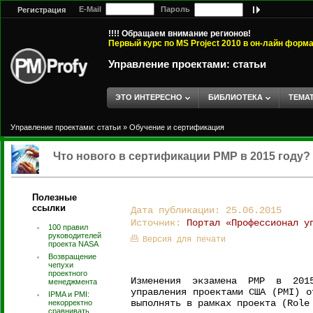
E-Mail
Пароль
Регистрация
!!!! Обращаем внимание регионов!
Первый курс по MS Project 2010 в он-лайн форм
Управление проектами: статьи
ЭТО ИНТЕРЕСНО
БИБЛИОТЕКА
ТЕМА
Управление проектами: статьи
»
Обучение и сертификация
Что нового в сертификации PMP в 2015 году?
Полезные
ссылки
Дата публикации: 25.06.2015
Источник:
Портал «Профессионал у
100 правил
руководителей
Версия для печати
проекта NASA
Возвращение
чепухи
проектного
Изменения экзамена PMP в 2015
менеджмента
управления проектами США (PMI) о
IPMA и PMI:
выполнять в рамках проекта (Role
некорректно
сравнивать