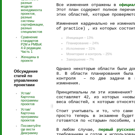
разные
Все изменения отражены в
официа
модели
Этот план содержит полное переч
менеджмента
проектов,
этих областей, которые проверяют
разные
системы
Изменения кардинально не изменил
сертификации,
of practice) , из которых состои
разных
специалистов
Сравнение
Инициация – 13%
стандартов
Планирование – 24%
P2M и PMBoK
4-й редакции.
Исполнение – 31%
Часть 1
Мониторинг и контроль – 25%
Женщины в
Завершение – 7%
проекте
Однако некоторые области были до
Обсуждение
8. В области планирования была
статей по
контроля – по две задачи в к
управлению
изменения.
проектами
Принципиальны ли эти изменения?
Устав/
составляет 42, из которых «новы
Карточка
программы
веса областей, к которым относят
проектов
Устав/
Стоит учитывать и то, что сами
Карточка
просто теперь в экзамене будет
программы
готовятся по «старым» пособиям, 
проектов
Посоветуйте
В любом случае,
первый русскоя
где вести
Диаграмму
требованиям и готов к использова