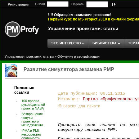
E-Mail
Пароль
Регистрация
!!!! Обращаем внимание регионов!
Первый курс по MS Project 2010 в он-лайн форм
Управление проектами: статьи
ЭТО ИНТЕРЕСНО
БИБЛИОТЕКА
ТЕМА
Управление проектами: статьи
»
Обучение и сертификация
Развитие симулятора экзамена PMP
Полезные
ссылки
Дата публикации: 06.11.2015
Источник:
Портал «Профессионал у
100 правил
руководителей
Версия для печати
проекта NASA
Возвращение
чепухи
проектного
Проверьте свои знания по мето
менеджмента
симулятору экзамена PMP.
IPMA и PMI:
некорректно
сравнивать