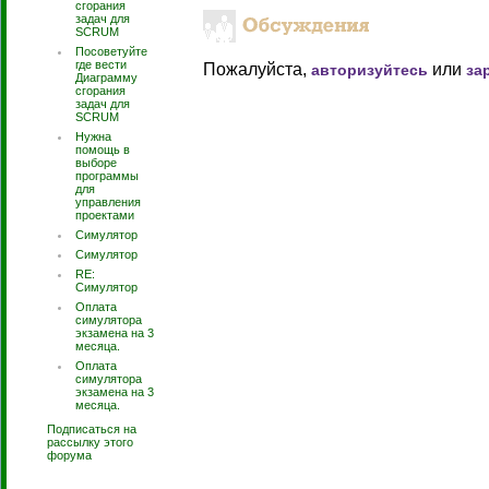
сгорания
задач для
SCRUM
Посоветуйте
где вести
Пожалуйста,
или
авторизуйтесь
за
Диаграмму
сгорания
задач для
SCRUM
Нужна
помощь в
выборе
программы
для
управления
проектами
Симулятор
Симулятор
RE:
Симулятор
Оплата
симулятора
экзамена на 3
месяца.
Оплата
симулятора
экзамена на 3
месяца.
Подписаться на
рассылку этого
форума