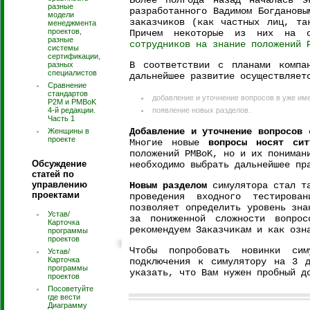
Более полгода назад началась 
разные
разработанного Вадимом Богдановы
модели
заказчиков (как частных лиц, та
менеджмента
проектов,
Причем некоторые из них на 
разные
сотрудников на знание положений 
системы
сертификации,
В соответствии с планами компа
разных
специалистов
дальнейшее развитие осуществляет
Сравнение
стандартов
добавление и уточнение вопросов в уже им
P2M и PMBoK
4-й редакции.
появление новых разделов.
Часть 1
Добавление и уточнение вопросов
о
Женщины в
проекте
Многие новые
вопросы носят сит
положений PMBoK, но и их пониман
Обсуждение
необходимо выбрать дальнейшее пр
статей по
управлению
Новым разделом
симулятора стал т
проектами
проведения входного тестирова
позволяет определить уровень зна
Устав/
за пониженной сложности вопро
Карточка
рекомендуем Заказчикам и как озн
программы
проектов
Чтобы попробовать новинки сим
Устав/
Карточка
подключения к симулятору на 3 
программы
указать, что Вам нужен пробный д
проектов
Посоветуйте
где вести
Диаграмму