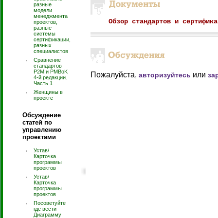
разные
модели
менеджмента
Обзор стандартов и сертифика
проектов,
разные
системы
сертификации,
разных
специалистов
Сравнение
стандартов
P2M и PMBoK
Пожалуйста,
или
авторизуйтесь
за
4-й редакции.
Часть 1
Женщины в
проекте
Обсуждение
статей по
управлению
проектами
Устав/
Карточка
программы
проектов
Устав/
Карточка
программы
проектов
Посоветуйте
где вести
Диаграмму