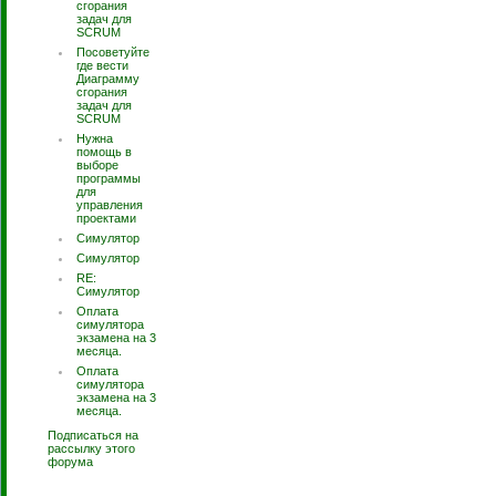
сгорания
задач для
SCRUM
Посоветуйте
где вести
Диаграмму
сгорания
задач для
SCRUM
Нужна
помощь в
выборе
программы
для
управления
проектами
Симулятор
Симулятор
RE:
Симулятор
Оплата
симулятора
экзамена на 3
месяца.
Оплата
симулятора
экзамена на 3
месяца.
Подписаться на
рассылку этого
форума