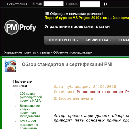
E-Mail
Пароль
Регистрация
!!!! Обращаем внимание регионов!
Первый курс по MS Project 2010 в он-лайн форм
Управление проектами: статьи
ЭТО ИНТЕРЕСНО
БИБЛИОТЕКА
ТЕМА
Управление проектами: статьи
»
Обучение и сертификация
Обзор стандартов и сертификаций PMI
Полезные
ссылки
Дата публикации: 24.06.2016
Источник:
Московское отделение P
100 правил
руководителей
Версия для печати
проекта NASA
Возвращение
чепухи
проектного
Автор презентации делает обзор с
менеджмента
приводит пять основных причин пр
IPMA и PMI:
некорректно
сравнивать