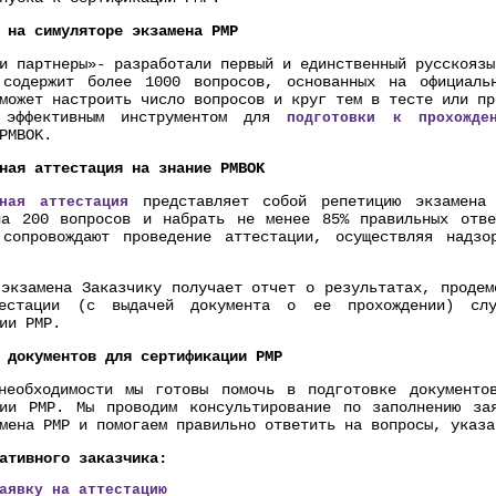
 на симуляторе экзамена PMP
и партнеры»- разработали первый и единственный русскоязы
 содержит более 1000 вопросов, основанных на официаль
может настроить число вопросов и круг тем в тесте или пр
 эффективным инструментом для
подготовки к прохожде
PMBOK.
ная аттестация на знание PMBOK
представляет собой репетицию экзамена
вная аттестация
на 200 вопросов и набрать не менее 85% правильных отве
 сопровождают проведение аттестации, осуществляя надзо
экзамена Заказчику получает отчет о результатах, продем
естации (с выдачей документа о ее прохождении) слу
ии PMP.
 документов для сертификации PMP
необходимости мы готовы помочь в подготовке документо
ции PMP. Мы проводим консультирование по заполнению за
мена PMP и помогаем правильно ответить на вопросы, указа
ативного заказчика:
аявку на аттестацию