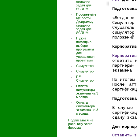
сгорания
задач для
Подготовка
SCRUM
Посоветуйте
«Богданов 
где вести
Диаграмму
Симулятор
сгорания
Слушатель 
задач для
симулятор
SCRUM
положений 
Нужна
помощь в
выборе
Корпоратив
программы
для
Корпорати
управления
ответить 
проектами
партнеры»
Симулятор
экзамена.
Симулятор
RE:
По итогам 
Симулятор
После атт
Оплата
сертификац
симулятора
экзамена на 3
месяца.
Подготовка
Оплата
симулятора
В случае 
экзамена на 3
сертифика
месяца.
сдачу экза
Подписаться на
рассылку этого
Для корпор
форума
Оставить з