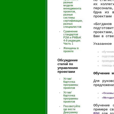
По статист
разные
их коллег
модели
персонала
менеджмента
проектов,
Одна из в
разные
проектами 
системы
сертификации,
«Богданов
разных
специалистов
подготови
Сравнение
проектами
стандартов
Вам в отве
P2M и PMBoK
4-й редакции.
Указанное 
Часть 1
Женщины в
проекте
обучение
подготов
Обсуждение
проведен
статей по
помощь в
управлению
проектами
Обучение м
Устав/
Для руков
Карточка
предложени
программы
проектов
Устав/
«Основы 
Карточка
«Методол
программы
проектов
Обучение 
Посоветуйте
примере св
где вести
Диаграмму
для до
PDU