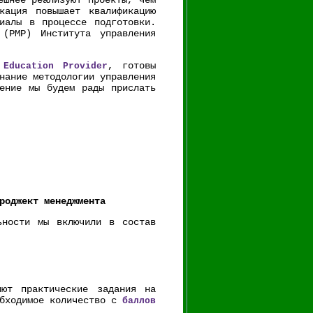
ешнее реализуют проекты, чем
кация повышает квалификацию
иалы в процессе подготовки.
 (PMP) Института управления
, готовы
 Education Provider
нание методологии управления
ение мы будем рады прислать
роджект менеджмента
ьности мы включили в состав
яют практические задания на
обходимое количество с
баллов