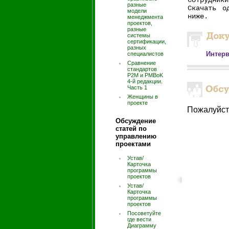
Сотрудник
разные
Скачать о
модели
ниже.
менеджмента
проектов,
разные
системы
сертификации,
разных
Интерв
специалистов
Сравнение
стандартов
P2M и PMBoK
4-й редакции.
Часть 1
Женщины в
проекте
Пожалуйст
Обсуждение
статей по
управлению
проектами
Устав/
Карточка
программы
проектов
Устав/
Карточка
программы
проектов
Посоветуйте
где вести
Диаграмму