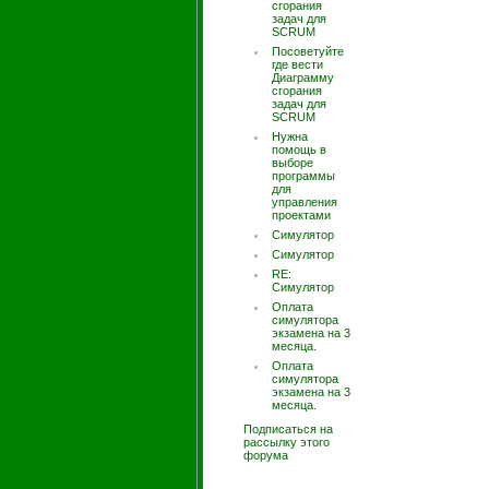
сгорания
задач для
SCRUM
Посоветуйте
где вести
Диаграмму
сгорания
задач для
SCRUM
Нужна
помощь в
выборе
программы
для
управления
проектами
Симулятор
Симулятор
RE:
Симулятор
Оплата
симулятора
экзамена на 3
месяца.
Оплата
симулятора
экзамена на 3
месяца.
Подписаться на
рассылку этого
форума