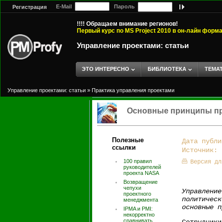
E-Mail
Пароль
Регистрация
!!!! Обращаем внимание регионов!
Первый курс по MS Project 2010 в он-лайн форм
Управление проектами: статьи
ЭТО ИНТЕРЕСНО
БИБЛИОТЕКА
ТЕМА
Управление проектами: статьи
»
Практика управления проектами
Основные принципы пр
Полезные
Дата публи
ссылки
Источник:
100 правил
Версия дл
руководителей
проекта NASA
Возвращение
чепухи
Управлени
проектного
политичес
менеджмента
основные п
IPMA и PMI:
некорректно
сравнивать