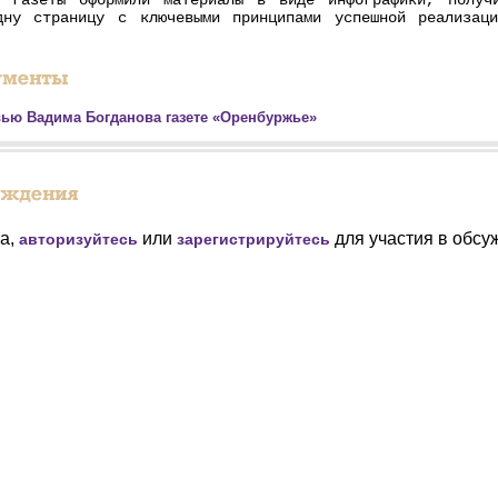
и газеты оформили материалы в виде инфографики, получ
дну страницу с ключевыми принципами успешной реализац
ью Вадима Богданова газете «Оренбуржье»
а,
или
для участия в обсу
авторизуйтесь
зарегистрируйтесь