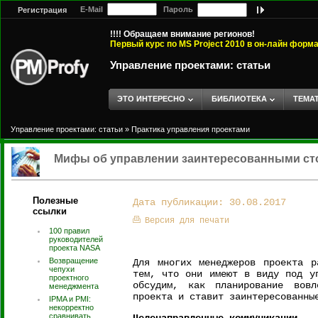
E-Mail
Пароль
Регистрация
!!!! Обращаем внимание регионов!
Первый курс по MS Project 2010 в он-лайн форм
Управление проектами: статьи
ЭТО ИНТЕРЕСНО
БИБЛИОТЕКА
ТЕМА
Управление проектами: статьи
»
Практика управления проектами
Мифы об управлении заинтересованными с
Полезные
Дата публикации: 30.08.2017
ссылки
Версия для печати
100 правил
руководителей
проекта NASA
Возвращение
Для многих менеджеров проекта р
чепухи
тем, что они имеют в виду под у
проектного
обсудим, как планирование вовл
менеджмента
проекта и ставит заинтересованны
IPMA и PMI:
некорректно
сравнивать