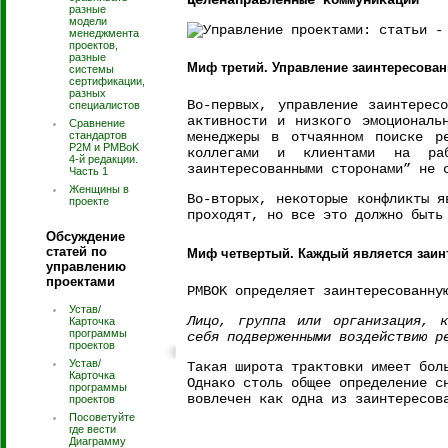
Целенаправленные коммуникации
разные
модели
менеджмента
проектов,
разные
Миф третий. Управление заинтересова
системы
сертификации,
разных
Во-первых, управление заинтерес
специалистов
активности и низкого эмоциональ
Сравнение
стандартов
менеджеры в отчаянном поиске р
P2M и PMBoK
коллегами и клиентами на ра
4-й редакции.
заинтересованными сторонами” не 
Часть 1
Женщины в
Во-вторых, некоторые конфликты я
проекте
проходят, но все это должно быть
Обсуждение
статей по
Миф четвертый. Каждый является заин
управлению
проектами
PMBOK определяет заинтересованну
Устав/
Лицо, группа или организация, к
Карточка
программы
себя подверженными воздействию р
проектов
Устав/
Такая широта трактовки имеет бол
Карточка
Однако столь общее определение с
программы
вовлечен как одна из заинтересов
проектов
Посоветуйте
где вести
Диаграмму