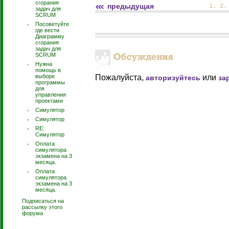
сгорания
предыдущая
1
.
2
задач для
SCRUM
Посоветуйте
где вести
Диаграмму
сгорания
задач для
SCRUM
Нужна
помощь в
выборе
Пожалуйста,
или
авторизуйтесь
за
программы
для
управления
проектами
Симулятор
Симулятор
RE:
Симулятор
Оплата
симулятора
экзамена на 3
месяца.
Оплата
симулятора
экзамена на 3
месяца.
Подписаться на
рассылку этого
форума