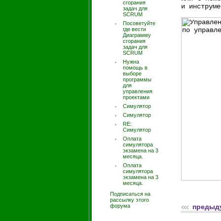
сгорания
и инструме
задач для
SCRUM
Посоветуйте
где вести
Диаграмму
сгорания
задач для
SCRUM
Нужна
помощь в
выборе
программы
для
управления
проектами
Симулятор
Симулятор
RE:
Симулятор
Оплата
симулятора
экзамена на 3
месяца.
Оплата
симулятора
экзамена на 3
месяца.
Подписаться на
рассылку этого
форума
предыд