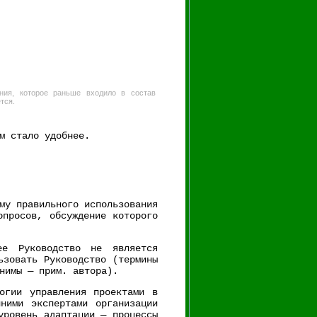
ния, которое раньше входило в состав
тся.
м стало удобнее.
му правильного использования
опросов, обсуждение которого
е Руководство не является
ьзовать Руководство (термины
нимы — прим. автора).
огии управления проектами в
ними экспертами организации
уровень адаптации — процессы