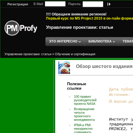
E-Mail
Пароль
Регистрация
!!!! Обращаем внимание регионов!
Первый курс по MS Project 2010 в он-лайн форм
Управление проектами: статьи
ЭТО ИНТЕРЕСНО
БИБЛИОТЕКА
ТЕМА
Управление проектами: статьи
»
Обучение и сертификация
Обзор шестого издания
Полезные
ссылки
Дата публи
Источник:
100 правил
руководителей
Версия дл
проекта NASA
Возвращение
чепухи
проектного
Институт 
менеджмента
традицион
IPMA и PMI:
PRINCE2, т
некорректно
сравнивать