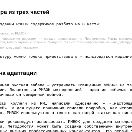
ра из трех частей
здании PMBOK содержимое разбито на 3 части:
ководство PMBOK
т управления проектом — раньше располагался в Приложениях. Часть содержа
тва, теперь отражено только в Стандарте. За счет этого информация меньше дублируе
ия, глоссарий, указатели.
ктуру можно только приветствовать — пользоваться издание
на адаптации
нная русская забава — устраивать «священные войны» на те
гии. Является ли PMBOK методологией — один из любимых в
ачивается священной войной.
аз коллеги из PMI написали однозначно – «…настояще
ей». И для пущего понимания описали подробно, как испол
о, PMBOK используются в тексте настоящей статьи как сино
ики рекомендуют использовать PMBOK для создания методол
ии. Методология может быть создана собственными внутрен
щью внешних профессиональных консультантов. Это первый 