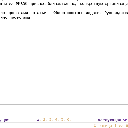
нты из PMBOK приспосабливаются под конкретную организаци
ущая
следующая
.
2
.
3
.
4
.
5
.
6
.
1
Страница 1 из 6