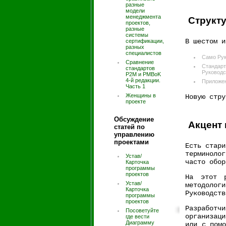
разные
модели
менеджмента
Структу
проектов,
разные
системы
В шестом и
сертификации,
разных
специалистов
Само Ру
Сравнение
Стандар
стандартов
Руководс
P2M и PMBoK
4-й редакции.
Приложен
Часть 1
Женщины в
Новую стру
проекте
Обсуждение
Акцент 
статей по
управлению
проектами
Есть стари
терминоло
Устав/
часто обор
Карточка
программы
проектов
На этот р
Устав/
методологи
Карточка
Руководств
программы
проектов
Разработч
Посоветуйте
организац
где вести
Диаграмму
или с помо