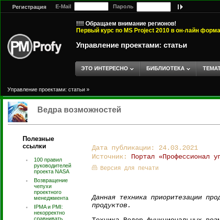
E-Mail
Пароль
Регистрация
!!!! Обращаем внимание регионов!
Первый курс по MS Project 2010 в он-лайн форм
Управление проектами: статьи
ЭТО ИНТЕРЕСНО
БИБЛИОТЕКА
ТЕМА
Управление проектами: статьи
»
Ведра возможностей
Полезные
ссылки
Дата публикации: 24.03.2021
Источник:
Портал «Профессионал у
100 правил
руководителей
Версия для печати
проекта NASA
Возвращение
чепухи
проектного
Данная техника приоритезации про
менеджмента
продуктов.
IPMA и PMI:
некорректно
сравнивать