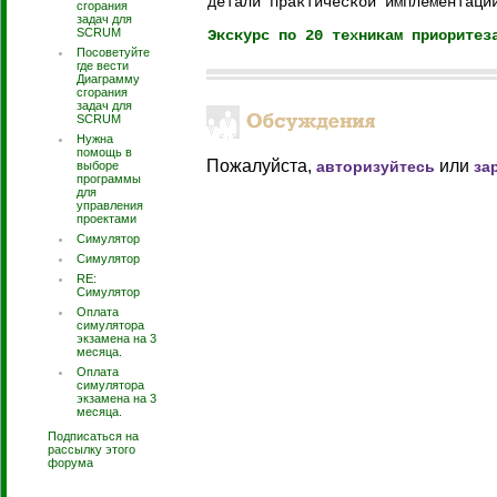
детали практической имплементаци
сгорания
задач для
SCRUM
Экскурс по 20 техникам приоритез
Посоветуйте
где вести
Диаграмму
сгорания
задач для
SCRUM
Нужна
помощь в
Пожалуйста,
или
авторизуйтесь
за
выборе
программы
для
управления
проектами
Симулятор
Симулятор
RE:
Симулятор
Оплата
симулятора
экзамена на 3
месяца.
Оплата
симулятора
экзамена на 3
месяца.
Подписаться на
рассылку этого
форума