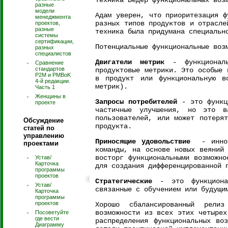
Техника Ведер функциональных воз
разные
модели
Адам уверен, что приоритезация ф
менеджмента
разных типов продуктов и отрасле
проектов,
разные
техника была придумана специальн
системы
сертификации,
Потенциальные функциональные воз
разных
специалистов
Двигатели метрик
- функциональ
Сравнение
стандартов
продуктовые метрики. Это особые 
P2M и PMBoK
в продукт или функциональную в
4-й редакции.
метрик).
Часть 1
Женщины в
Запросы потребителей
- это функци
проекте
частичные улучшения, но это 
пользователей, или может потеря
Обсуждение
продукта.
статей по
управлению
Приносящие удовольствие
- иннова
проектами
команды, на основе новых веяний
восторг функциональными возможно
Устав/
Карточка
для создания дифференцированной 
программы
проектов
Стратегические
- это функционал
Устав/
связанные с обучением или будущи
Карточка
программы
проектов
Хорошо сбалансированный рели
возможности из всех этих четырех
Посоветуйте
где вести
распределения функциональных во
Диаграмму