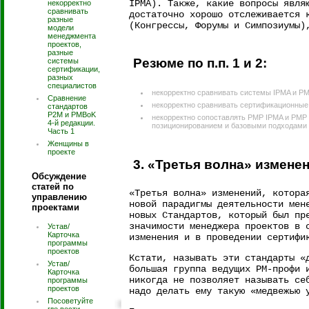
IPMA). Также, какие вопросы явля
некорректно
сравнивать
достаточно хорошо отслеживается 
разные
(Конгрессы, Форумы и Симпозиумы)
модели
менеджмента
проектов,
разные
Резюме по п.п. 1 и 2:
системы
сертификации,
разных
специалистов
некорректно сравнивать системы IPMA и PM
Сравнение
некорректно сравнивать сертификационные 
стандартов
P2M и PMBoK
некорректно сопоставлять PMP IPMA и PMP 
4-й редакции.
позиционированием и базовыми подходами
Часть 1
Женщины в
проекте
3. «Третья волна» измене
Обсуждение
статей по
«Третья волна» изменений, котора
управлению
новой парадигмы деятельности мен
проектами
новых Стандартов, который был пр
значимости менеджера проектов в 
Устав/
Карточка
изменения и в проведении сертифи
программы
проектов
Кстати, называть эти стандарты «
Устав/
большая группа ведущих PM-профи 
Карточка
никогда не позволяет называть се
программы
проектов
надо делать ему такую «медвежью 
Посоветуйте