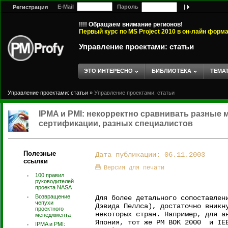
E-Mail
Пароль
Регистрация
!!!! Обращаем внимание регионов!
Первый курс по MS Project 2010 в он-лайн форм
Управление проектами: статьи
ЭТО ИНТЕРЕСНО
БИБЛИОТЕКА
ТЕМА
Управление проектами: статьи
»
Управление проектами: статьи
IPMA и PMI: некорректно сравнивать разные
сертификации, разных специалистов
Полезные
Дата публикации: 06.11.2003
ссылки
Версия для печати
100 правил
руководителей
проекта NASA
Возвращение
Для более детального сопоставлен
чепухи
Дэвида Пеллса), достаточно вникн
проектного
некоторых стран. Например, для а
менеджмента
Япония, тот же PM BOK 2000 и IEE
IPMA и PMI: