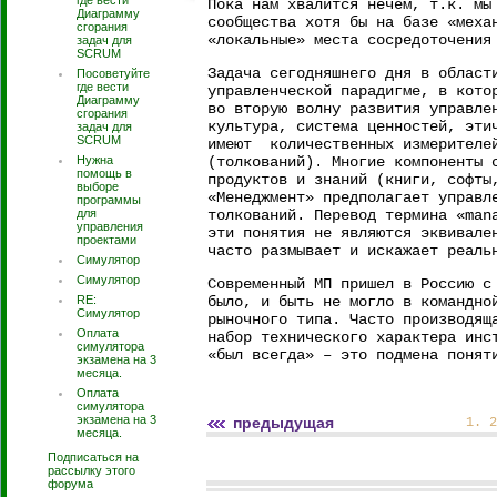
где вести
Пока нам хвалится нечем, т.к. мы
Диаграмму
сообщества хотя бы на базе «меха
сгорания
«локальные» места сосредоточения
задач для
SCRUM
Задача сегодняшнего дня в област
Посоветуйте
где вести
управленческой парадигме, в кото
Диаграмму
во вторую волну развития управле
сгорания
культура, система ценностей, эти
задач для
SCRUM
имеют количественных измерителе
(толкований). Многие компоненты 
Нужна
помощь в
продуктов и знаний (книги, софты
выборе
«Менеджмент» предполагает управл
программы
толкований. Перевод термина «man
для
управления
эти понятия не являются эквивале
проектами
часто размывает и искажает реаль
Симулятор
Симулятор
Современный МП пришел в Россию с
было, и быть не могло в командно
RE:
Симулятор
рыночного типа. Часто производящ
Оплата
набор технического характера инс
симулятора
«был всегда» – это подмена понят
экзамена на 3
месяца.
Оплата
симулятора
экзамена на 3
предыдущая
1
.
2
месяца.
Подписаться на
рассылку этого
форума