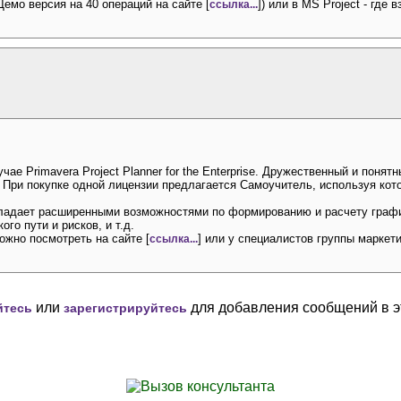
 Демо версия на 40 операций на сайте [
]) или в MS Project - где 
ссылка...
ае Primavera Project Planner for the Enterprise. Дружественный и поня
 При покупке одной лицензии предлагается Самоучитель, используя кото
бладает расширенными возможностями по формированию и расчету графи
го пути и рисков, и т.д.
жно посмотреть на сайте [
] или у специалистов группы маркет
ссылка...
или
для добавления сообщений в э
йтесь
зарегистрируйтесь