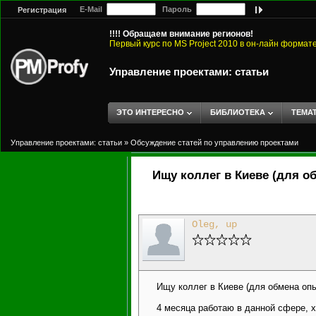
E-Mail
Пароль
Регистрация
!!!! Обращаем внимание регионов!
Первый курс по MS Project 2010 в он-лайн формат
Управление проектами: статьи
ЭТО ИНТЕРЕСНО
БИБЛИОТЕКА
ТЕМА
Управление проектами: статьи
»
Обсуждение статей по управлению проектами
Ищу коллег в Киеве (для о
Oleg, up
Ищу коллег в Киеве (для обмена оп
4 месяца работаю в данной сфере, 