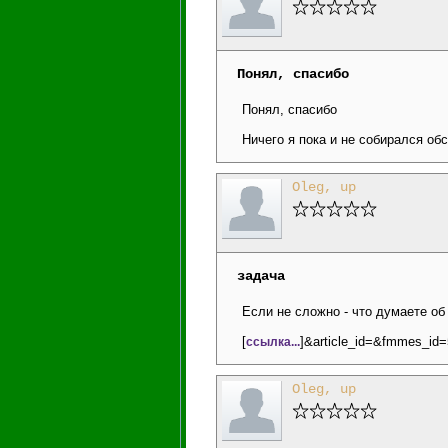
Понял, спасибо
Понял, спасибо
Ничего я пока и не собирался обс
Oleg, up
задача
Если не сложно - что думаете об
[
]&article_id=&fmmes_i
ссылка...
Oleg, up