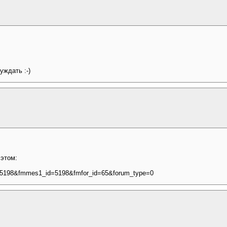
уждать :-)
 этом:
d=5198&fmmes1_id=5198&fmfor_id=65&forum_type=0