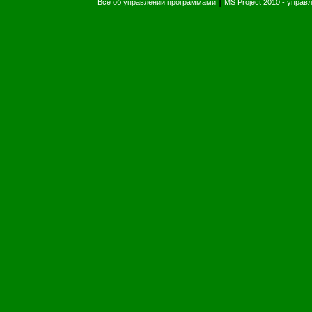
|
Все об управлении программами
MS Project 2010 - упра