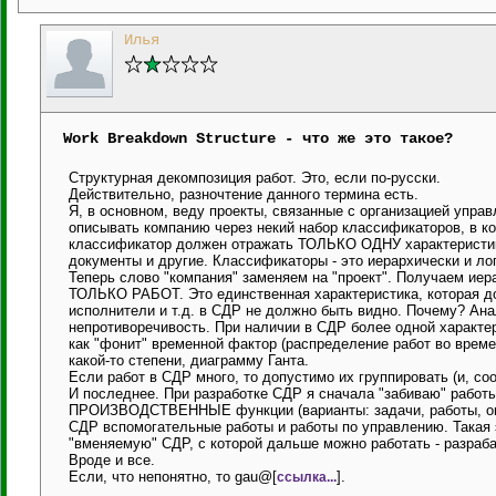
Илья
Work Breakdown Structure - что же это такое?
Структурная декомпозиция работ. Это, если по-русски.
Действительно, разночтение данного термина есть.
Я, в основном, веду проекты, связанные с организацией упра
описывать компанию через некий набор классификаторов, в к
классификатор должен отражать ТОЛЬКО ОДНУ характеристику.
документы и другие. Классификаторы - это иерархически и ло
Теперь слово "компания" заменяем на "проект". Получаем иер
ТОЛЬКО РАБОТ. Это единственная характеристика, которая до
исполнители и т.д. в СДР не должно быть видно. Почему? Ан
непротиворечивость. При наличии в СДР более одной характе
как "фонит" временной фактор (распределение работ во време
какой-то степени, диаграмму Ганта.
Если работ в СДР много, то допустимо их группировать (и, с
И последнее. При разработке СДР я сначала "забиваю" работ
ПРОИЗВОДСТВЕННЫЕ функции (варианты: задачи, работы, опе
СДР вспомогательные работы и работы по управлению. Такая 
"вменяемую" СДР, с которой дальше можно работать - разраба
Вроде и все.
Если, что непонятно, то gau@[
].
ссылка...