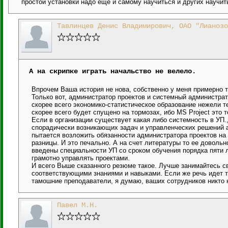
простой установки надо ещё и самому научиться и других научит
Тавлинцев Денис Владимирович, ОАО "Лианозо
А на скрипке играть начальство не велело.
Впрочем Ваша история не нова, собственно у меня примерно 
Только вот, администратор проектов и системный администра
скорее всего экономико-статистическое образование нежели т
скорее всего будет спущено на тормозах, ибо MS Project это 
Если в организации существует какая либо системность в УП.
спорадически возникающих задач и управленческих решений ав
пытается возложить обязанности администратора проектов на 
разницы. И это печально. А на счет литературы то ее довольн
введены специальности УП со сроком обучения порядка пяти 
грамотно управлять проектами.
И всего Выше сказанного резюме такое. Лучше занимайтесь с
соответствующими знаниями и навыками. Если же речь идет то
тамошние преподаватели, я думаю, ваших сотрудников никто 
Павел М.Н.