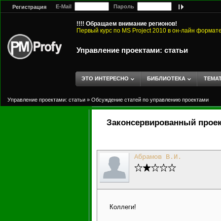
E-Mail
Пароль
Регистрация
!!!! Обращаем внимание регионов!
Первый курс по MS Project 2010 в он-лайн формат
Управление проектами: статьи
ЭТО ИНТЕРЕСНО
БИБЛИОТЕКА
ТЕМА
Управление проектами: статьи
»
Обсуждение статей по управлению проектами
Законсервированный прое
Абрамов В.И.
Коллеги!