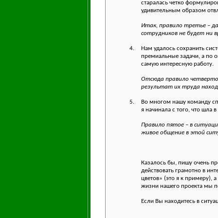
старалась четко формулиров
удивительным образом отвл
Итак, правило третье – д
сотрудников не будет ни в
4.
Нам удалось сохранить сис
премиальные задачи, а по о
самую интересную работу.
Отсюда правило четвертое
результат их труда наход
5.
Во многом нашу команду спа
я начинала с того, что шла
Правило пятое – в ситуац
живое общение в этой ситу
Казалось бы, пишу очень пр
действовать грамотно в инт
цветов» (это я к примеру), 
жизни нашего проекта мы п
Если Вы находитесь в ситуа