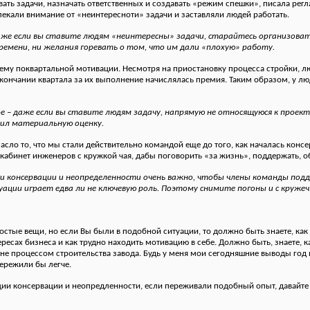
ать задачи, назначать ответственных и создавать «режим спешки», писала рег
екали внимание от «неинтересноти» задачи и заставляли людей работать.
аже если вы ставите людям «неинтересны» задачи, старайтесь организоват
ремени, ни желания горевать о том, что им дали «плохую» работу.
тему поквартальной мотивации. Несмотря на приостановку процесса стройки, 
кончании квартала за их выполнение начислялась премия. Таким образом, у лю
 – даже если вы ставите людям задачу, напрямую не относящуюся к проект
ил материальную оценку.
сло то, что мы стали действительно командой еще до того, как началась консе
 в кабинет инженеров с кружкой чая, дабы поговорить «за жизнь», поддержать, о
ии консервации и неопределенности очень важно, чтобы члены команды под
ации играет едва ли не ключевую роль. Поэтому снимите погоны и с кружеч
остые вещи, но если Вы были в подобной ситуации, то должно быть знаете, как т
ересах бизнеса и как трудно находить мотивацию в себе. Должно быть, знаете, 
а не процессом строительства завода. Будь у меня мои сегодняшние выводы год 
ережили бы легче.
ции консервации и неопредленности, если переживали подобный опыт, давайте 