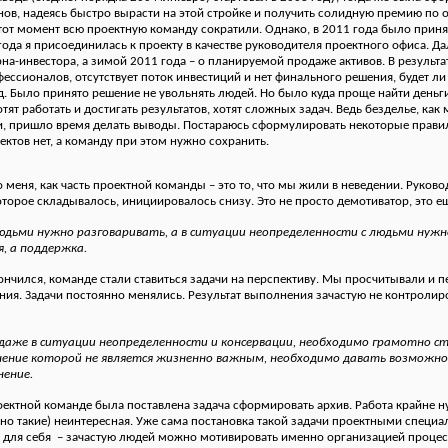
в, надеясь быстро вырасти на этой стройке и получить солидную премию по ок
тот момент всю проектную команду сократили. Однако, в 2011 года было приня
года я присоединилась к проекту в качестве руководителя проектного офиса. Д
рна-инвестора, а зимой 2011 года – о планируемой продаже активов. В резуль
фессионалов, отсутствует поток инвестиций и нет финального решения, будет ли
. Было принято решение не увольнять людей. Но было куда проще найти деньги
тят работать и достигать результатов, хотят сложных задач. Ведь безделье, как
ди, пришло время делать выводы. Постараюсь сформулировать некоторые правил
ектов нет, а команду при этом нужно сохранить.
 меня, как часть проектной команды – это то, что мы жили в неведении. Руково
торое складывалось, инициировалось снизу. Это не просто демотиватор, это е
 людьми нужно разговаривать, а в ситуации неопределенности с людьми нуж
, а поддержка.
ончился, команде стали ставиться задачи на перспективу. Мы просчитывали и п
ия. Задачи постоянно менялись. Результат выполнения зачастую не контролиро
даже в ситуации неопределенности и консервации, необходимо грамотно стр
нение которой не является жизненно важным, необходимо давать возможно
нение.
оектной команде была поставлена задача сформировать архив. Работа крайне 
но такие) неинтересная. Уже сама постановка такой задачи проектными специа
 для себя
– зачастую людей можно мотивировать именно организацией процес