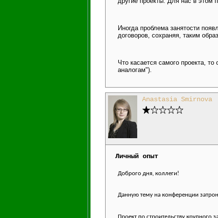
другие проекты. Для нас в этом пр
Иногда проблема занятости появ
договоров, сохраняя, таким обра
Что касается самого проекта, то
аналогам").
Anastasia Smirnova
Личный опыт
Доброго дня, коллеги!
Данную тему на конференции затрону
Проект по строительству крупного з