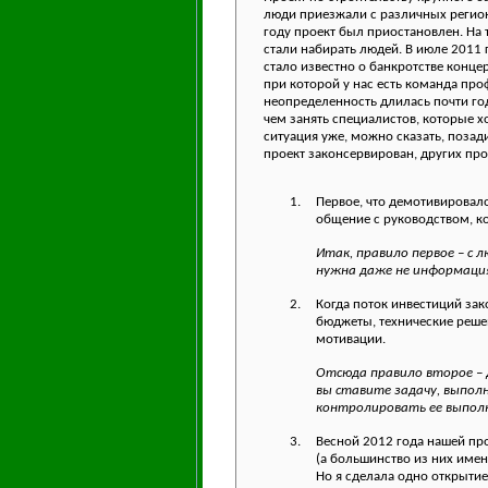
люди приезжали с различных регионо
году проект был приостановлен. На 
стали набирать людей. В июле 2011 
стало известно о банкротстве конце
при которой у нас есть команда про
неопределенность длилась почти год
чем занять специалистов, которые хо
ситуация уже, можно сказать, поза
проект законсервирован, других про
1.
Первое, что демотивировало
общение с руководством, ко
Итак, правило первое – с
нужна даже не информация
2.
Когда поток инвестиций зак
бюджеты, технические решен
мотивации.
Отсюда правило второе – 
вы ставите задачу, выпол
контролировать ее выпол
3.
Весной 2012 года нашей пр
(а большинство из них имен
Но я сделала одно открытие