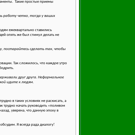
ламенты.
Такие простые приемы
ь работу четко, тогда у ваших
людям ежеквартально ставились
дей опять же был стимул делать не
у, постарайтесь сделать так, чтобы
рвации. Так сложилось, что каждое утро
бодрить.
держивали друг друга. Неформальное
кой идите к людям.
рудно в таких условиях не раскисать, а
как трудно начать руководить «поливом
назад, уверена, что данную эпоху в
обсудим. Я всегда рада диалогу!