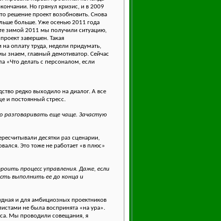
ончании. Но грянул кризис, и в 2009
то решение проект возобновить. Снова
альше больше. Уже осенью 2011 года
тате зимой 2011 мы получили ситуацию,
 проект завершен. Такая
 на оплату труда, недели придумать,
 мы знаем, главный демотиватор. Сейчас
а «Что делать с персоналом, если
дство редко выходило на диалог. А все
ще и постоянный стресс.
но разговаривать еще чаще. Зачастую
ересчитывали десятки раз сценарии,
вался. Это тоже не работает «в плюс»
оить процесс управления. Даже, если
сть выполнить ее до конца и
нудная и для амбициозных проектников
листами не была воспринята «на ура».
са. Мы проводили совещания, я