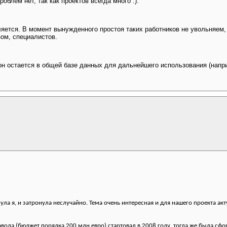
облем нет, так как проектов всегда много :).
ляется. В момент вынужденного простоя таких работников не увольняем
зом, специалистов.
 он остается в общей базе данных для дальнейшего использования (напри
ла я, и затронула неслучайно. Тема очень интересная и для нашего проекта акт
авода (бюджет порядка 200 млн.евро) стартовал в 2008 году, тогда же была сф