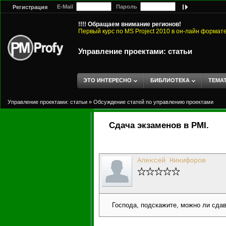
E-Mail
Пароль
Регистрация
!!!! Обращаем внимание регионов!
Первый курс по MS Project 2010 в он-лайн формат
Управление проектами: статьи
ЭТО ИНТЕРЕСНО
БИБЛИОТЕКА
ТЕМА
Управление проектами: статьи
»
Обсуждение статей по управлению проектами
Сдача экзаменов в PMI.
Алексей Никифоров
Господа, подскажите, можно ли сда