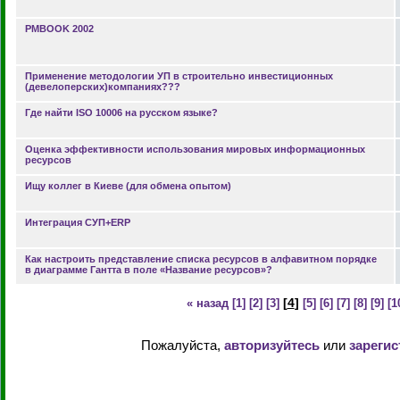
PMBOOK 2002
Применение методологии УП в строительно инвестиционных
(девелоперских)компаниях???
Где найти ISO 10006 на русском языке?
Оценка эффективности использования мировых информационных
ресурсов
Ищу коллег в Киеве (для обмена опытом)
Интеграция СУП+ERP
Как настроить представление списка ресурсов в алфавитном порядке
в диаграмме Гантта в поле «Название ресурсов»?
[
4
]
« назад
[1]
[2]
[3]
[5]
[6]
[7]
[8]
[9]
[1
Пожалуйста,
авторизуйтесь
или
зарегис