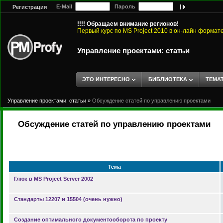
E-Mail
Пароль
Регистрация
!!!! Обращаем внимание регионов!
Первый курс по MS Project 2010 в он-лайн формат
Управление проектами: статьи
ЭТО ИНТЕРЕСНО
БИБЛИОТЕКА
ТЕМА
Управление проектами: статьи
»
Обсуждение статей по управлению проектами
Обсуждение статей по управлению проектами
Тема
Глюк в MS Project Server 2002
Стандарты 12207 и 15504 (очень нужно)
Создание оптимального документооборота по проекту