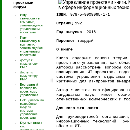
проектами:
форум
ISBN
: 978-5-9908065-1-1
Ищу
стажировку в
компании,
Страниц
192
занимающейся
управлением
Год выпуска
2016
проектами
Ищу
Переплет
твердый
стажировку в
компании,
занимающейся
О книге
управлением
проектами
Книга содержит основы теории
доступ к
проектного управления, как обла
симулятору
Автором рассмотрены вопросы со
PMP
планирования ИТ-проектов, подг
Доступ к
симулятору
системы управления отдельным 
РМР
критичных для ИТ-проектов внедр
Бесплатный
вебинар по
Автор является сертифицированн
проектному
кандидатом наук, имеет обши
управлению
отечественных коммерческих и го
Help! Диплом по
разработке
модели
Для кого эта книга
системы
управления
Для руководителей организаци
проектами
информационных технологий, рук
Круглые столы
области ИТ.
как
дополнительное