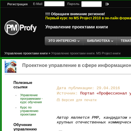
E-Mail
Пароль
Регистрация
!!!! Обращаем внимание регионов!
Первый курс по MS Project 2010 в он-лайн форм
Управление проектами книги
ЭТО ИНТЕРЕСНО
БИБЛИОТЕКА
ТЕМА
Управление проектами книги
»
Управление проектами книги. MS Project книги
Проектное управление в сфере информацио
Полезные
ссылки
Дата публикации: 29.04.2016
Источник:
Портал «Профессионал 
Управление
программами -
Версия для печати
курс обучения
Курс по
управлению
проектами
Автор является PMP, кандидатом 
крупных отечественных коммерчес
Обучение
управлению