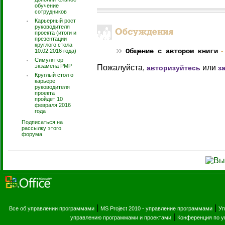
обучение
сотрудников
Карьерный рост
руководителя
проекта (итоги и
презентации
круглого стола
Общение с автором книги
-
10.02.2016 года)
Симулятор
экзамена PMP
Пожалуйста,
или
авторизуйтесь
з
Круглый стол о
карьере
руководителя
проекта
пройдет 10
февраля 2016
года
Подписаться на
рассылку этого
форума
|
|
Все об управлении программами
MS Project 2010 - управление программами
Уп
|
управлению программами и проектами
Конференция по 