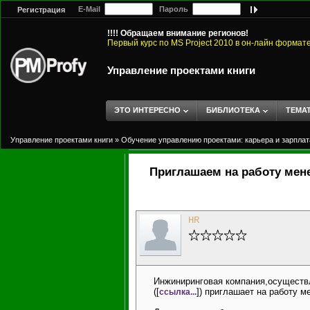
E-Mail
Пароль
Регистрация
!!!! Обращаем внимание регионов!
Первый курс по MS Project 2010 в он-лайн формат
Управление проектами книги
ЭТО ИНТЕРЕСНО
БИБЛИОТЕКА
ТЕМА
Управление проектами книги
»
Обучение управлению проектами: карьера и зарплат
Приглашаем на работу мене
HR
Инжиниринговая компания,осуществ
([
]) приглашает на работу 
ссылка...