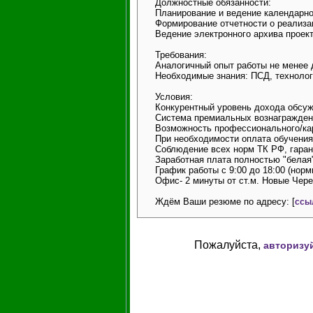
Должностные обязанности:
Планирование и ведение календарно
Формирование отчетности о реализа
Ведение электронного архива проек
Требования:
Аналогичный опыт работы не менее 
Необходимые знания: ПСД, технолог
Условия:
Конкурентный уровень дохода обсуж
Система премиальных вознагражден
Возможность профессионального/ка
При необходимости оплата обучения
Соблюдение всех норм ТК РФ, гаран
Заработная плата полностью "белая
График работы с 9:00 до 18:00 (нор
Офис- 2 минуты от ст.м. Новые Чер
Ждём Ваши резюме по адресу: [
ссы
Пожалуйста,
авторизу