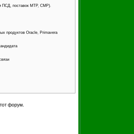
и ПСД, поставок МТР, СМР).
х продуктов Oracle, Primavera
кандидата
связи
тот форум.