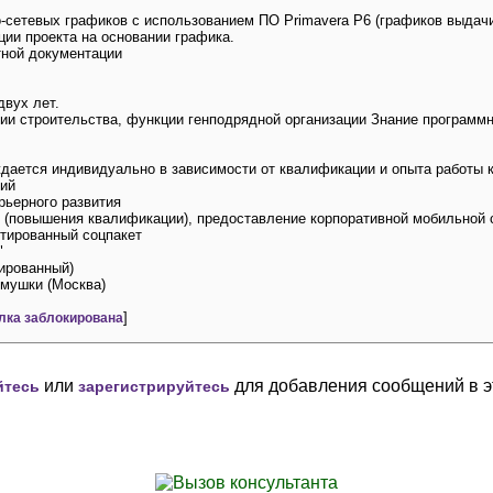
-сетевых графиков с использованием ПО Primavera P6 (графиков выдач
ции проекта на основании графика.
тной документации
двух лет.
ии строительства, функции генподрядной организации Знание программны
дается индивидуально в зависимости от квалификации и опыта работы 
ий
рьерного развития
 (повышения квалификации), предоставление корпоративной мобильной 
тированный соцпакет
"
мированный)
емушки (Москва)
]
лка заблокирована
или
для добавления сообщений в э
йтесь
зарегистрируйтесь