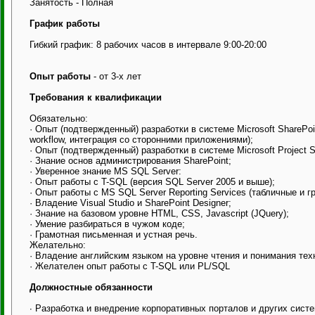
Занятость - Полная
График работы
Гибкий график: 8 рабочих часов в интервале 9:00-20:00
Опыт работы
- от 3-х лет
Требования к квалификации
Обязательно:
· Опыт (подтвержденный) разработки в системе Microsoft SharePoi
workflow, интеграция со сторонними приложениями);
· Опыт (подтвержденный) разработки в системе Microsoft Project Se
· Знание основ администрирования SharePoint;
· Уверенное знание MS SQL Server:
· Опыт работы с T-SQL (версия SQL Server 2005 и выше);
· Опыт работы с MS SQL Server Reporting Services (табличные и 
· Владение Visual Studio и SharePoint Designer;
· Знание на базовом уровне HTML, CSS, Javascript (JQuery);
· Умение разбираться в чужом коде;
· Грамотная письменная и устная речь.
Желательно:
· Владение английским языком на уровне чтения и понимания тех
· Желателен опыт работы с T-SQL или PL/SQL
Должностные обязанности
∙ Разработка и внедрение корпоративных порталов и других систе