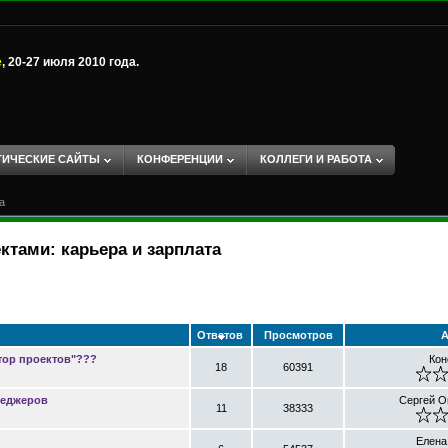
е
, 20-27 июля 2010 года.
ТИЧЕСКИЕ САЙТЫ
КОНФЕРЕНЦИИ
КОЛЛЕГИ И РАБОТА
а
тами: карьера и зарплата
Ответов
Просмотров
А
ор проектов"???
Кон
18
60391
неджеров
Сергей О
11
38333
Елена