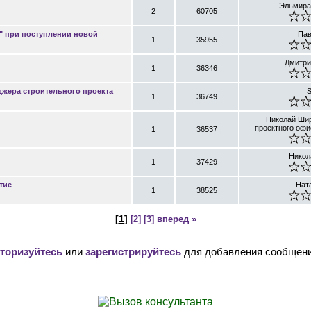
Эльмира
2
60705
а" при поступлении новой
Пав
1
35955
Дмитри
1
36346
джера строительного проекта
S
1
36749
Николай Шир
проектного офи
1
36537
Никол
1
37429
тие
Нат
1
38525
[
1
]
[2]
[3]
вперед »
торизуйтесь
или
зарегистрируйтесь
для добавления сообщени