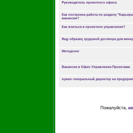
Руководитель проектного офиса
Как построена работа по разделу "Карьер
вакансии?
Как влиться в проектное управление?
Ищу образец трудовой договора для мене
Методолог
Вакансия в Офис Управления Проектами
нужен генеральный директор на предприя
Пожалуйста,
ав