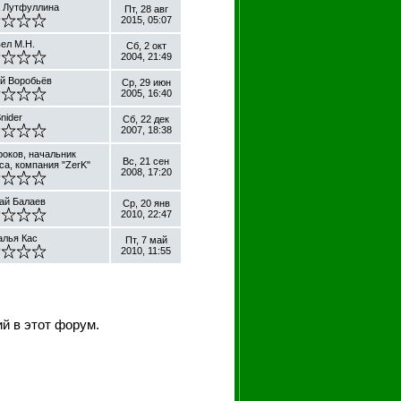
 Лутфуллина
Пт, 28 авг
2015, 05:07
ел М.Н.
Сб, 2 окт
2004, 21:49
й Воробьёв
Ср, 29 июн
2005, 16:40
nider
Сб, 22 дек
2007, 18:38
оков, начальник
Вс, 21 сен
са, компания "ZerK"
2008, 17:20
ай Балаев
Ср, 20 янв
2010, 22:47
алья Кас
Пт, 7 май
2010, 11:55
й в этот форум.