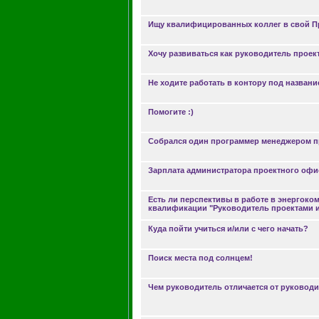
Ищу квалифицированных коллег в свой 
Хочу развиваться как руководитель проек
Не ходите работать в контору под название
Помогите :)
Собрался один программер менеджером про
Зарплата администратора проектного офи
Есть ли перспективы в работе в энергоко
квалификации "Руководитель проектами 
Куда пойти учиться и/или с чего начать?
Поиск места под солнцем!
Чем руководитель отличается от руководи