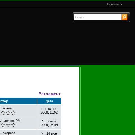
Ссылки
Регламент
втор
Дата
стантин
Пн, 10 ноя
2008, 11:02
вчаренко, PM
Чт, 7 май
2009, 06:54
 Захарова
Чт, 16 июн