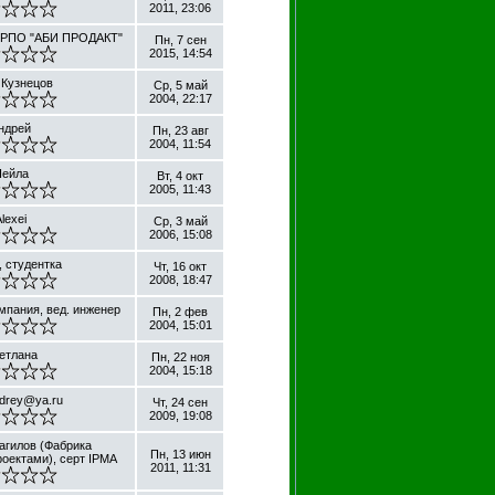
2011, 23:06
, РПО "АБИ ПРОДАКТ"
Пн, 7 сен
2015, 14:54
 Кузнецов
Ср, 5 май
2004, 22:17
ндрей
Пн, 23 авг
2004, 11:54
ейла
Вт, 4 окт
2005, 11:43
lexei
Ср, 3 май
2006, 15:08
, студентка
Чт, 16 окт
2008, 18:47
мпания, вед. инженер
Пн, 2 фев
2004, 15:01
етлана
Пн, 22 ноя
2004, 15:18
drey@ya.ru
Чт, 24 сен
2009, 19:08
агилов (Фабрика
Пн, 13 июн
оектами), серт IPMA
2011, 11:31