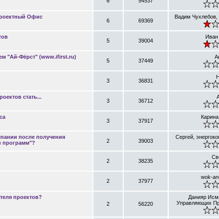
6
54537
Проектный Офис
Вадим Чухлебов
6
69369
тов
Иван
5
39004
м "Ай-Фёрст" (www.ifirst.ru)
А
5
37449
Н
3
36831
ектов стать...
A
3
36712
са
Карина
3
37917
мпании после получения
Сергей, энергоко
2
39003
и программ"?
Св
2
38235
wok-an
2
37977
теля проектов?
Данияр Исм
Управляющих Пр
2
56220