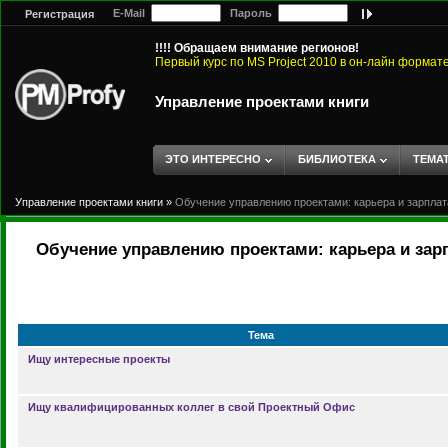
E-Mail
Пароль
Регистрация
!!!! Обращаем внимание регионов!
Первый курс по MS Project 2010 в он-лайн формат
Управление проектами книги
ЭТО ИНТЕРЕСНО
БИБЛИОТЕКА
ТЕМА
Управление проектами книги
»
Обучение управлению проектами: карьера и зарплат
Обучение управлению проектами: карьера и зар
Тема
Ищу интересные проекты
Ищу квалифицированных коллег в свой Проектный Офис