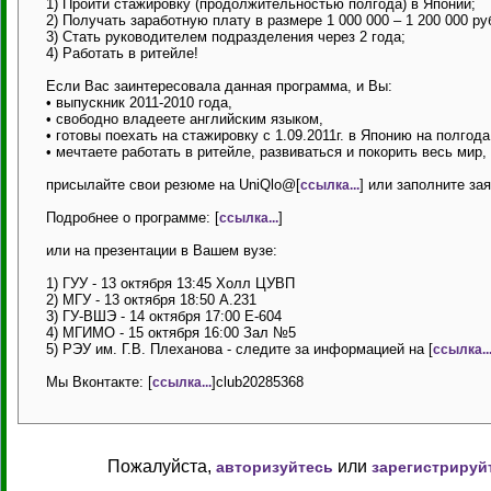
1) Пройти стажировку (продолжительностью полгода) в Японии;
2) Получать заработную плату в размере 1 000 000 – 1 200 000 ру
3) Стать руководителем подразделения через 2 года;
4) Работать в ритейле!
Если Вас заинтересовала данная программа, и Вы:
• выпускник 2011-2010 года,
• свободно владеете английским языком,
• готовы поехать на стажировку с 1.09.2011г. в Японию на полгода
• мечтаете работать в ритейле, развиваться и покорить весь мир,
присылайте свои резюме на UniQlo@[
] или заполните зая
ссылка...
Подробнее о программе: [
]
ссылка...
или на презентации в Вашем вузе:
1) ГУУ - 13 октября 13:45 Холл ЦУВП
2) МГУ - 13 октября 18:50 А.231
3) ГУ-ВШЭ - 14 октября 17:00 Е-604
4) МГИМО - 15 октября 16:00 Зал №5
5) РЭУ им. Г.В. Плеханова - следите за информацией на [
ссылка..
Мы Вконтакте: [
]club20285368
ссылка...
Пожалуйста,
или
авторизуйтесь
зарегистрируй