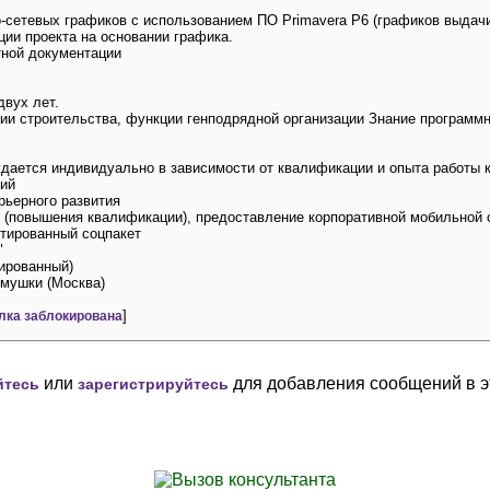
-сетевых графиков с использованием ПО Primavera P6 (графиков выдач
ции проекта на основании графика.
тной документации
двух лет.
ии строительства, функции генподрядной организации Знание программны
дается индивидуально в зависимости от квалификации и опыта работы 
ий
рьерного развития
 (повышения квалификации), предоставление корпоративной мобильной 
тированный соцпакет
"
мированный)
емушки (Москва)
]
лка заблокирована
или
для добавления сообщений в э
йтесь
зарегистрируйтесь