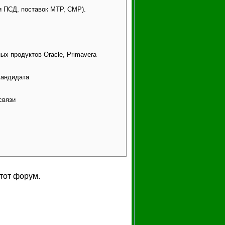
и ПСД, поставок МТР, СМР).
х продуктов Oracle, Primavera
кандидата
связи
тот форум.