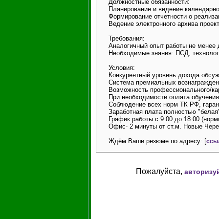
Должностные обязанности:
Планирование и ведение календарно
Формирование отчетности о реализа
Ведение электронного архива проек
Требования:
Аналогичный опыт работы не менее 
Необходимые знания: ПСД, технолог
Условия:
Конкурентный уровень дохода обсуж
Система премиальных вознагражден
Возможность профессионального/ка
При необходимости оплата обучения
Соблюдение всех норм ТК РФ, гаран
Заработная плата полностью "белая
График работы с 9:00 до 18:00 (нор
Офис- 2 минуты от ст.м. Новые Чер
Ждём Ваши резюме по адресу: [
ссы
Пожалуйста,
авторизу