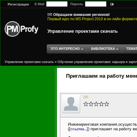
E-Mail
Пароль
Регистрация
!!!! Обращаем внимание регионов!
Первый курс по MS Project 2010 в он-лайн формат
Управление проектами скачать
ЭТО ИНТЕРЕСНО
БИБЛИОТЕКА
ТЕМА
Управление проектами скачать
»
Обучение управлению проектами: карьера и зарп
Приглашаем на работу мене
HR
Инжиниринговая компания,осуществ
([
]) приглашает на работу 
ссылка...