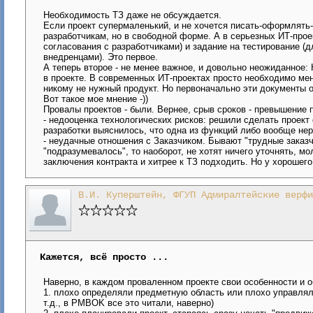
Необходимость ТЗ даже не обсуждается.
Если проект супермаленький, и не хочется писать-оформлять-
разработчикам, но в свободной форме. А в серьезных ИТ-прое
согласования с разработчиками) и задание на тестирование (
внедренцами). Это первое.
А теперь второе - не менее важное, и довольно неожиданное:
в проекте. В современных ИТ-проектах просто необходимо ме
никому не нужный продукт. Но первоначально эти документы 
Вот такое мое мнение -))
Провалы проектов - были. Вернее, срыв сроков - превышение 
- недооценка технологических рисков: решили сделать проект
разработки выяснилось, что одна из функций либо вообще нер
- неудачные отношения с Заказчиком. Бывают "трудные заказч
"подразумевалось", то наоборот, не хотят ничего уточнять, мо
заключения контракта и хитрее к ТЗ подходить. Но у хорошег
В.И. Куперштейн, ФГУП Адмиралтейские верфи
Кажется, всё просто ...
Наверно, в каждом проваленном проекте свои особенности и о
1. плохо определяли предметную область или плохо управляли 
т.д., в PMBOK все это читали, наверно)