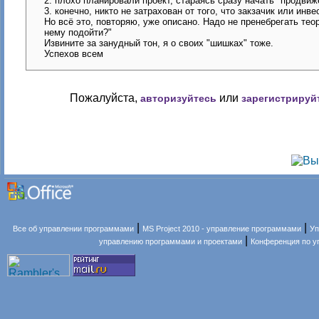
2. плохо планировали проект, стараясь сразу начать "продвиж
3. конечно, никто не затрахован от того, что закзачик или инв
Но всё это, повторяю, уже описано. Надо не пренебрегать теори
нему подойти?"
Извините за занудный тон, я о своих "шишках" тоже.
Успехов всем
Пожалуйста,
или
авторизуйтесь
зарегистрируй
|
|
Все об управлении программами
MS Project 2010 - управление программами
Уп
|
управлению программами и проектами
Конференция по 