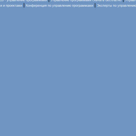
010 - управление программами
Управление программами скачать бесплатно
Управ
|
|
и и проектами
Конференция по управлению программами
Эксперты по управлени