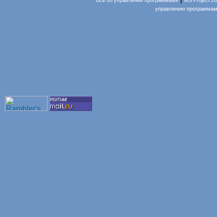
Все об управлении программами
MS Project 2
управлению программам