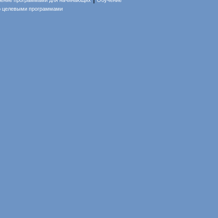
ление программами для начинающих
Обучение
ю целевыми программами