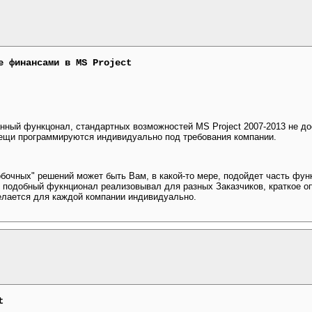
е финансами в MS Project
нный функцонал, стандартных возможностей MS Project 2007-2013 не до
вещи программируются индивидуально под требования компании.
бочных" решений может быть Вам, в какой-то мере, подойдет часть фун
 Я подобный фукнционал реализовывал для разных Заказчиков, краткое о
делается для каждой компании индивидуально.
t