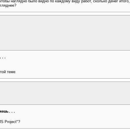
 чтобы наглядно было видно по каждому виду работ, сколько денег итого
агляднее?
...
той теме
жешь...
S Project"?