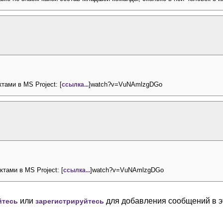
тами в MS Project: [
]watch?v=VuNAmlzgDGo
ссылка...
тами в MS Project: [
]watch?v=VuNAmlzgDGo
ссылка...
или
для добавления сообщений в э
йтесь
зарегистрируйтесь