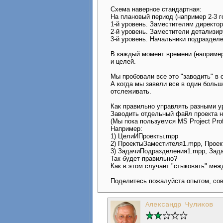
Схема наверное стандартная:
На плановый период (например 2-3 
1-й уровень. Заместителям директор
2-й уровень. Заместители детализи
3-й уровень. Начальники подраздел
В каждый момент времени (например
и целей.
Мы пробовали все это "заводить" в о
А когда мы завели все в один большо
отслеживать.
Как правильно управлять разными 
Заводить отдельный файл проекта 
(Мы пока пользуемся MS Project Prof
Например:
1) ЦелиИПроекты.mpp
2) ПроектыЗаместителя1.mpp, Проек
3) ЗадачиПодразделения1.mpp, Зад
Так будет правильно?
Как в этом случает "стыковать" ме
Поделитесь пожалуйста опытом, сов
Александр Чуликов