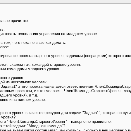
ельно прочитаю.
ть.
диктовать технологию управления на младшем уровне.
в том, чего пока не знаю как делать.
прос.
нирование проекта старшего уровня, задачами (операциями) которого яв
тся, скажем так, командой старшего уровня.
ыми командами младшего уровня.
ршего уровня.
ой из нескольких человек.
"Задача1" этого проекта назначается ответственным Член1КомандыСтар
 сложным проектом, и этот человек - Член1КомандыСтаршегоУровня - зап
шего уровня), и т.д.
овне и на нижнем уровне.
аршего уровня в качестве ресурса для задачи "Задача1", которая по сут
 уровня?
ного "Член1КомандыСтаршегоУровня " - наверно не правильно.
х этой задачи: "Младшая команда"?
же не знаем какой состав младшей команды, сколько в ней человек 5 и