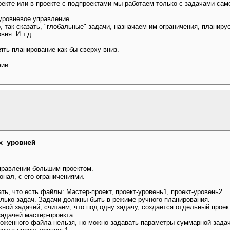
екте или в проекте с подпроектами мы работаем только с задачами само
уровневое управление.
, так сказать, "глобальные" задачи, назначаем им ограничения, планиру
вня. И т.д.
ть планирование как бы сверху-вниз.
нии.
х уровней
правлении большим проектом.
нал, с его ограничениями.
ть, что есть файлы: Мастер-проект, проект-уровень1, проект-уровень2.
олько задач. Задачи должны быть в режиме ручного планирования.
ной задачей, считаем, что под одну задачу, создается отдельный проек
адачей мастер-проекта.
оженного файла нельзя, но можно задавать параметры суммарной задачи