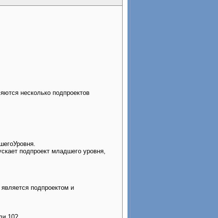
ляются несколько подпроектов
шегоУровня.
ускает подпроект младшего уровня,
и является подпроектом и
ли 10?