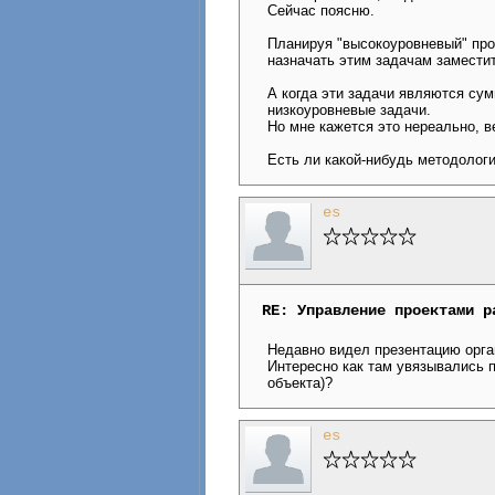
Сейчас поясню.
Планируя "высокоуровневый" прое
назначать этим задачам заместит
А когда эти задачи являются су
низкоуровневые задачи.
Но мне кажется это нереально, 
Есть ли какой-нибудь методолог
es
RE: Управление проектами р
Недавно видел презентацию орган
Интересно как там увязывались п
объекта)?
es