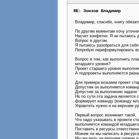
RE: Зонзов Владимир
Владимир, спасибо, книгу обязат
По другим моментам хочу уточни
Насчет конфетки. Я не пытаюсь 
Вопрос в другом.
Я пытаюсь разобраться для себя 
Попробую переформулировать во
Вопрос в том, как выполнить пла
младшего уровня?
Проект старшего уровня выполняе
А подпроекты выполняются разн
Для примера возьмем проект ста
Допустим он выполняется команд
Допустим за выполнение задачи 
Но по сути эта задача является
формирует команду (команду млад
Управлять нужно и на верхнем ур
Первый вопрос возникает такой.
Что надо указывать в проекте ст
выполняется командой младшего
Поставить в ресурсы ответствен
Можем ли мы написать в ресурса
Мы же ведь на верхнем уровне да