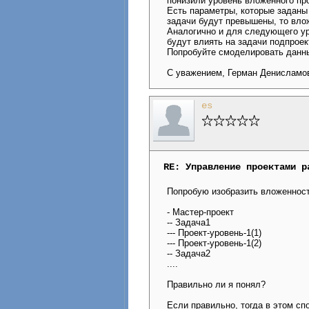
понизили уровень вложенного про
Есть параметры, которые заданы
задачи будут превышены, то вло
Аналогично и для следующего ур
будут влиять на задачи подпроек
Попробуйте смоделировать данны
С уважением, Герман Денисламо
es
RE: Управление проектами р
Попробую изобразить вложенность
- Мастер-проект
-- Задача1
--- Проект-уровень-1(1)
--- Проект-уровень-1(2)
-- Задача2
....
Правильно ли я понял?
Если правильно, тогда в этом сп