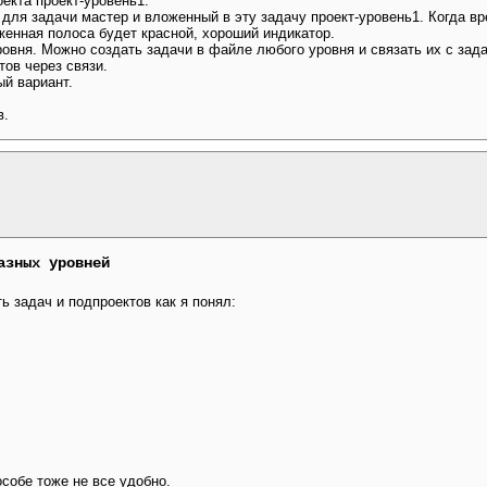
екта проект-уровень1.
 для задачи мастер и вложенный в эту задачу проект-уровень1. Когда 
женная полоса будет красной, хороший индикатор.
овня. Можно создать задачи в файле любого уровня и связать их с зада
тов через связи.
й вариант.
в.
азных уровней
 задач и подпроектов как я понял:
особе тоже не все удобно.