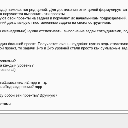
года) намечается ряд целей. Для достижения этих целей формулируется 
а поручается выполнить эти проекты.
руют свои проекты на задачи и поручают их начальникам подразделений.
ений детализируют поставленные задачи на своих сотрудников.
 еженедельно) нужно отслеживать: выполнение задач сотрудниками, по
дин большой проект. Получается очень неудобно: нужно ведь отслеживать
й проект, то задачи 1-го и 2-го уровней стали просто как суммарные зад
уровнями?
на каждый уровень?
essional).
тыЗаместителя2.mpp и т.д.
ачиПодразделения2.mpp
жду собой эти проекты? Вручную?
етами.