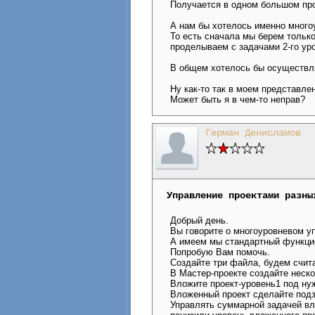
Получается в одном большом про
А нам бы хотелось именно много
То есть сначала мы берем только
проделываем с задачами 2-го уро
В общем хотелось бы осуществля
Ну как-то так в моем представле
Может быть я в чем-то неправ?
Герман Денисламов
Управление проектами разны
Добрый день.
Вы говорите о многоуровневом у
А имеем мы стандартный функцио
Попробую Вам помочь.
Создайте три файла, будем счита
В Мастер-проекте создайте неск
Вложите проект-уровень1 под нуж
Вложенный проект сделайте подз
Управлять суммарной задачей вл