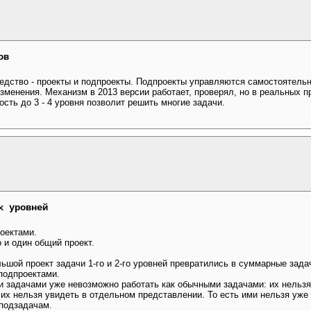
ов
редство - проекты и подпроекты. Подпроекты управляются самостоятельн
менения. Механизм в 2013 версии работает, проверял, но в реальных п
ость до 3 - 4 уровня позволит решить многие задачи.
х уровней
оектами.
 и один общий проект.
ьшой проект задачи 1-го и 2-го уровней превратились в суммарные зада
 подпроектами.
и задачами уже невозможно работать как обычными задачами: их нельзя
 их нельзя увидеть в отдельном представлении. То есть ими нельзя уже
подзадачам.