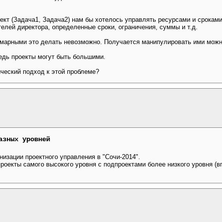
кт (Задача1, Задача2) нам бы хотелось управлять ресурсами и сроками
елей директора, определенные сроки, ограничения, суммы и т.д.
ммарными это делать невозможно. Получается манипулировать ими можн
ведь проекты могут быть большими.
ический подход к этой проблеме?
азных уровней
изации проектного управления в "Сочи-2014".
роекты самого высокого уровня с подпроектами более низкого уровня (в