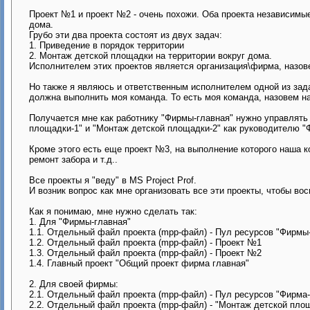
Проект №1 и проект №2 - очень похожи. Оба проекта независимые 
дома.
Грубо эти два проекта состоят из двух задач:
1. Приведение в порядок территории
2. Монтаж детской площадки на территории вокруг дома.
Исполнителем этих проектов является организация\фирма, назов
Но также я являюсь и ответственным исполнителем одной из зад
должна выполнить моя команда. То есть моя команда, назовем нас
Получается мне как работнику "Фирмы-главная" нужно управлят
площадки-1" и "Монтаж детской площадки-2" как руководителю "
Кроме этого есть еще проект №3, на выполнение которого наша к
ремонт забора и т.д..
Все проекты я "веду" в MS Project Prof.
И возник вопрос как мне организовать все эти проекты, чтобы в
Как я понимаю, мне нужно сделать так:
1. Для "Фирмы-главная"
1.1. Отдельный файл проекта (mpp-файл) - Пул ресурсов "Фирмы
1.2. Отдельный файл проекта (mpp-файл) - Проект №1
1.3. Отдельный файл проекта (mpp-файл) - Проект №2
1.4. Главный проект "Общий проект фирма главная"
2. Для своей фирмы:
2.1. Отдельный файл проекта (mpp-файл) - Пул ресурсов "Фирма
2.2. Отдельный файл проекта (mpp-файл) - "Монтаж детской пло