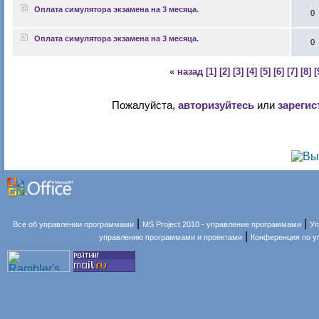
Оплата симулятора экзамена на 3 месяца.
0
Оплата симулятора экзамена на 3 месяца.
0
« назад
[1]
[2]
[3]
[4]
[5]
[6]
[7]
[8]
[
Пожалуйста,
авторизуйтесь
или
зарегис
|
|
Все об управлении программами
MS Project 2010 - управление программами
Уп
|
управлению программами и проектами
Конференция по 