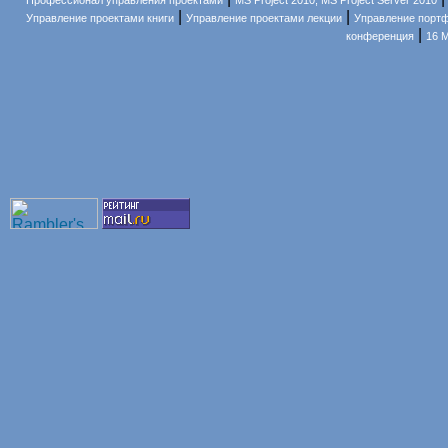
Профессионал управления проектами
MS Project 2010, MS Project Server 2010
|
|
Управление проектами книги
Управление проектами лекции
Управление порт
|
конференция
16 