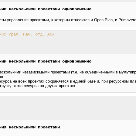
нии нескольеими проектами одновременно
ы управления проектами, к которым относится и Open Plan, и Primavera,
-Эс Урал, Нач. отд. АСУ
нии нескольеими проектами одновременно
несколькими независимыми проектами (т.е. не объединенными в мультип
ов.
урса на всех проектах сохраняется в единой базе и, при ресурсном пл
грузку этого ресурса на других проектах.
ния несколькими проектами