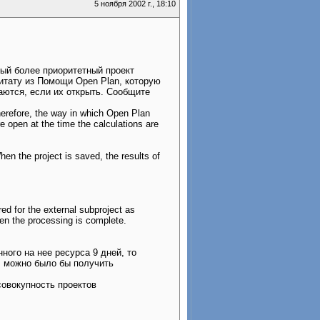
5 ноября 2002 г., 18:10
овый более приоритетный проект
итату из Помощи Open Plan, которую
ваются, если их открыть. Сообщите
Therefore, the way in which Open Plan
e open at the time the calculations are
When the project is saved, the results of
red for the external subproject as
hen the processing is complete.
ного на нее ресурса 9 дней, то
, можно было бы получить
совокупность проектов