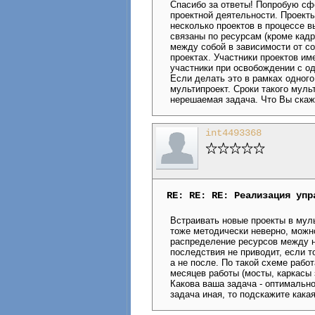
Спасибо за ответы! Попробую сф
проектной деятельности. Проекты
несколько проектов в процессе 
связаны по ресурсам (кроме кадр
между собой в зависимости от с
проектах. Участники проектов и
участники при освобождении с о
Если делать это в рамках одного
мультипроект. Сроки такого муль
нерешаемая задача. Что Вы скаж
int4493368
RE: RE: RE: Реализация упр
Встраивать новые проекты в муль
тоже методически неверно, можно
распределение ресурсов между н
последствия не приводит, если т
а не после. По такой схеме рабо
месяцев работы (мосты, каркасы з
Какова ваша задача - оптимально
задача иная, то подскажите какая