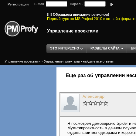
E-Mail
Пароль
Регистрация
!!!! Обращаем внимание регионов!
Первый курс по MS Project 2010 в он-лайн формат
Управление проектами
ЭТО ИНТЕРЕСНО
РАЗДЕЛЫ САЙТА
БИ
Управление проектами
»
Управление проектами - найдите все ответы
Еще раз об управлении не
Александр
Я посмотрел демоверсию Spider и н
Мультипроектность в данном случае
отдельными менеджерами и корректи