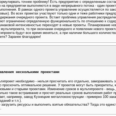
ормулирвать точнее проблему! Есть предприятие с определенным соста
 на предприятии выполняются в виде непрерывного потока - один проект
выполнения. В рамках одного проекта управление осуществляется по зак
овых). Во всех проектах участвуют только одни и теже работники предпр
одержания очередного проекта. Встает проблема управления распределе
меют ограниченно определенную функциональность по отношению к содер
динаковой интенсивностью переходят в новые проекты. Планирование нов
 мультипроекта, то при окончании очередного и появлении нового проект
типроекта будут все время меняться, а при наличии большого количества
ете? Заранее благодарен!
авления несколькими проектами
типроект необходимо - нельзя просчитать его отдельно, замораживать з
 проскочить оптимальное решение. У проектов могут быть приоритеты, 
овыми и старыми проектами. Изменение сроков в мультипроекте - вещь
олько такое встраивание и просчет реальных сроков выполнения работ п
тает, например, завод Кузнецкие металлоконструкции - примерно 100 зака
даний и т.п.).
 загрузить ресурсы и выполнить взятые обязательства? Тогда это един
.