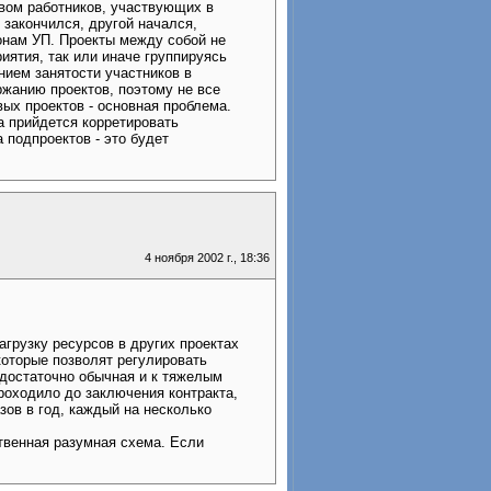
вом работников, участвующих в
 закончился, другой начался,
онам УП. Проекты между собой не
иятия, так или иначе группируясь
нием занятости участников в
жанию проектов, поэтому не все
ых проектов - основная проблема.
а прийдется корретировать
 подпроектов - это будет
4 ноября 2002 г., 18:36
агрузку ресурсов в других проектах
которые позволят регулировать
 достаточно обычная и к тяжелым
роходило до заключения контракта,
зов в год, каждый на несколько
ственная разумная схема. Если