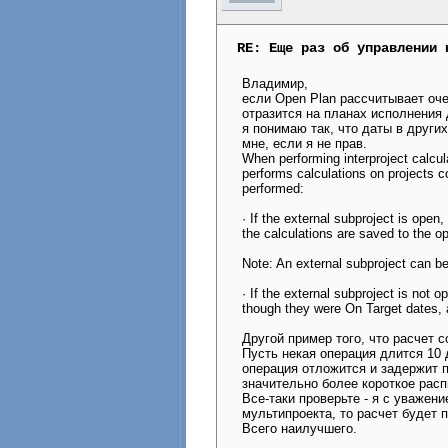
RE: Еще раз об управлении 
Владимир,
если Open Plan рассчитывает оче
отразится на планах исполнения
я понимаю так, что даты в други
мне, если я не прав.
When performing interproject calcul
performs calculations on projects c
performed:
· If the external subproject is open,
the calculations are saved to the o
Note: An external subproject can be
· If the external subproject is not 
though they were On Target dates, a
Другой пример того, что расчет 
Пусть некая операция длится 10 
операция отложится и задержит 
значительно более короткое расп
Все-таки проверьте - я с уважен
мультипроекта, то расчет будет 
Всего наилучшего.