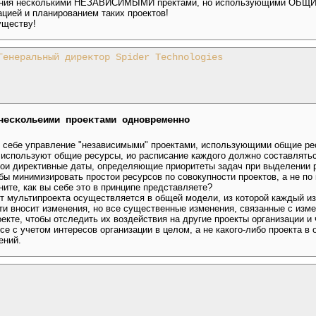
вления несколькими НЕЗАВИСИМЫМИ пректами, но использующими О
цией и планированием таких проектов!
уществу!
Генеральный директор Spider Technologies
нескольеими проектами одновременно
е себе управление "независимыми" проектами, использующими общие ре
а используют общие ресурсы, ио расписание каждого должно составлятьс
свои директивные даты, определяющие приоритеты задач при выделении 
бы минимизировать простои ресурсов по совокупности проектов, а не п
ните, как вы себе это в принципе представляете?
т мультипроекта осуществляется в общей модели, из которой каждый и
ти вносит изменения, но все существенные изменения, связанные с изм
оекте, чтобы отследить их воздействия на другие проекты организации 
е с учетом интересов организации в целом, а не какого-либо проекта в 
ений.