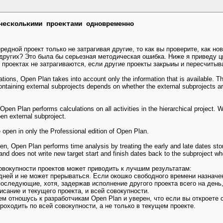
несколькими проектами одновременно
редной проект только не затрагивая другие, то как вы проверите, как н
 других? Это была бы серьезная методическая ошибка. Ниже я приведу ц
х проектах не затрагиваются, если другие проекты закрыиы и пересчиты
ations, Open Plan takes into account only the information that is available. 
ontaining external subprojects depends on whether the external subprojects ar
 Open Plan performs calculations on all activities in the hierarchical project. 
pen external subproject.
 open in only the Professional edition of Open Plan.
open, Open Plan performs time analysis by treating the early and late dates sto
nd does not write new target start and finish dates back to the subproject w
совокупности проектов может приводить к лучшим результатам:
дней и не может прерываться. Если окошко свободного времени назначен
последующие, хотя, задержав исполнение другого проекта всего на день
исание и текущего проекта, и всей совокупности.
ием отношусь к разработчикам Open Plan и уверен, что если вы откроете 
проходить по всей совокупности, а не только в текущем проекте.