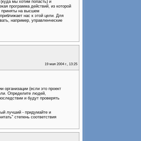
 (куда мы хотим попасть) и
екая программа действий, из которой
и приняты на высшем
 приближает нас к этой цели. Для
вать, например, управленческие
19 мая 2004 г., 13:25
и организации (если это проект
цели. Определите людей,
последствии и будут проверять
мый лучший - придумайте и
читать" степень соответствия