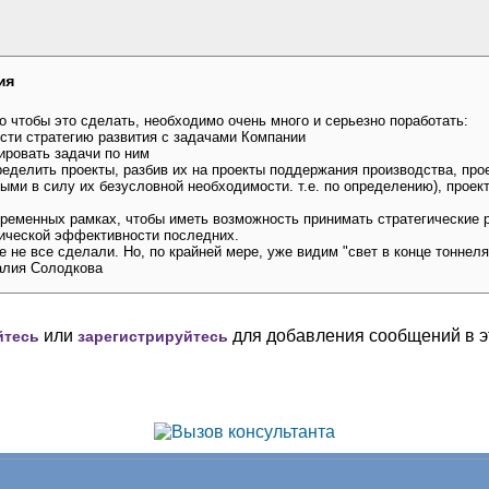
ия
о чтобы это сделать, необходимо очень много и серьезно поработать:
сти стратегию развития с задачами Компании
ировать задачи по ним
еделить проекты, разбив их на проекты поддержания производства, про
ыми в силу их безусловной необходимости. т.е. по определению), проек
ременных рамках, чтобы иметь возможность принимать стратегические 
мической эффективности последних.
 не все сделали. Но, по крайней мере, уже видим "свет в конце тоннеля
алия Солодкова
или
для добавления сообщений в э
йтесь
зарегистрируйтесь