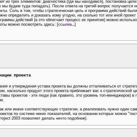
ит из трех элементов: диагностика (где мы находимся), постановка цели
к мы будем туда попадать). После ответа на третий вопрос получается н
кты. Соль в том, чтобы стратегическая цель и программа действий был
жно определить и доказать кому угодно, на сколько тот или иной проект
граммы действий (а это облегчает процесс их принятия) можно использо
оты можно посмотреть здесь: [
]
ссылка...
иации проекта
ания и утверждения устава проекта вы должны отталкиваться от стратеги
 том, насколько продукт этого проекта приближает вас к стратегической 
вы проектов - эти люди (как правило, это уровень топ-менеджеров) в 
ии.
так или иначе соответствующих стратегии, а реализовать нужно один са
оектов по системе неких показателей, на основании которых можно "пос
roject 2003 позволяет делать нечто подобное).