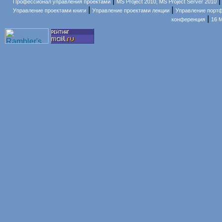
|
Профессионал управления проектами
MS Project 2010, MS Project Server 2010
|
|
Управление проектами книги
Управление проектами лекции
Управление порт
|
конференция
16 