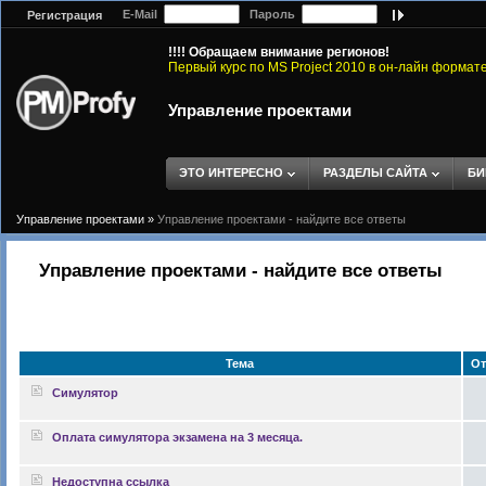
E-Mail
Пароль
Регистрация
!!!! Обращаем внимание регионов!
Первый курс по MS Project 2010 в он-лайн формат
Управление проектами
ЭТО ИНТЕРЕСНО
РАЗДЕЛЫ САЙТА
БИ
Управление проектами
»
Управление проектами - найдите все ответы
Управление проектами - найдите все ответы
Тема
От
Симулятор
Оплата симулятора экзамена на 3 месяца.
Недоступна ссылка