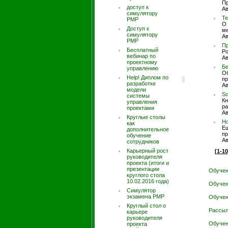
Пр
доступ к
Ав
симулятору
Те
PMP
О 
Доступ к
ме
симулятору
Ав
РМР
Пр
Бесплатный
Ро
вебинар по
Ав
проектному
Бе
управлению
Об
Help! Диплом по
пр
разработке
Ав
модели
Sc
системы
Кн
управления
ра
проектами
Ав
Круглые столы
Но
как
Ещ
дополнительное
пр
обучение
Ав
сотрудников
Карьерный рост
[
1-10
руководителя
проекта (итоги и
презентации
Обучен
круглого стола
10.02.2016 года)
Обучен
Симулятор
экзамена PMP
Обучен
Круглый стол о
Рассыл
карьере
руководителя
Обучен
проекта