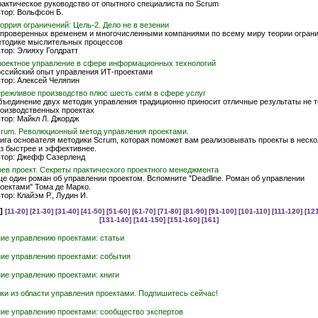
актическое руководство от опытного специалиста по Scrum
тор: Вольфсон Б.
оррия ограничений: Цель-2. Дело не в везении
проверенных временем и многочисленными компаниями по всему миру теории ограни
тодике мыслительных процессов
тор: Элияху Голдратт
оектное управление в сфере информационных технологий
ссийский опыт управления ИТ-проектами
тор: Алексей Челяпин
режливое производство плюс шесть сигм в сфере услуг
ъединение двух методик управления традиционно приносит отличные результаты не т
оизводственных проектах
тор: Майкл Л. Джордж
rum. Революционный метод управления проектами.
ига основателя методики Scrum, которая поможет вам реализовывать проекты в неско
з быстрее и эффективнее.
тор: Джефф Сазерленд
ев проект. Секреты практического проектного менеджмента
е один роман об управлении проектом. Вспомните "Deadline. Роман об управлении
оектами" Тома де Марко.
тор: Клайэм Р., Лудин И.
]
[11-20]
[21-30]
[31-40]
[41-50]
[51-60]
[61-70]
[71-80]
[81-90]
[91-100]
[101-110]
[111-120]
[12
[131-140]
[141-150]
[151-160]
[161]
ие управлению проектами: статьи
ие управлению проектами: события
ие управлению проектами: книги
ки из области управления проектами. Подпишитесь сейчас!
ие управлению проектами: сообщество экспертов