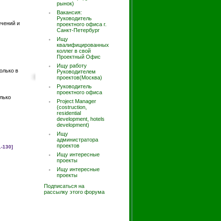
рынок)
Вакансия:
Руководитель
чений и
проектного офиса г.
Санкт-Петербург
Ищу
квалифицированных
коллег в свой
Проектный Офис
Ищу работу
олько в
Руководителем
проектов(Москва)
Руководитель
проектного офиса
лько
Project Manager
(costruction,
residential
development, hotels
development)
Ищу
администратора
проектов
1-130]
Ищу интересные
проекты
Ищу интересные
проекты
Подписаться на
рассылку этого форума