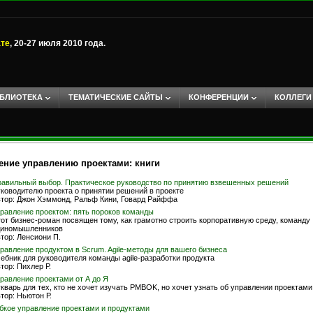
ате
, 20-27 июля 2010 года.
БЛИОТЕКА
ТЕМАТИЧЕСКИЕ САЙТЫ
КОНФЕРЕНЦИИ
КОЛЛЕГИ
ение управлению проектами: книги
авильный выбор. Практическое руководство по принятию взвешенных решений
ководителю проекта о принятии решений в проекте
тор: Джон Хэммонд, Ральф Кини, Говард Райффа
равление проектом: пять пороков команды
от бизнес-роман посвящен тому, как грамотно строить корпоративную среду, команду
диномышленников
тор: Ленсиони П.
равление продуктом в Scrum. Agile-методы для вашего бизнеса
ебник для руководителя команды agile-разработки продукта
тор: Пихлер Р.
равление проектами от А до Я
кварь для тех, кто не хочет изучать PMBOK, но хочет узнать об управлении проектами
тор: Ньютон Р.
бкое управление проектами и продуктами