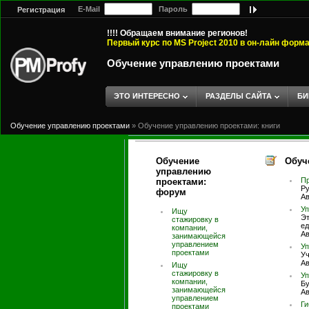
E-Mail
Пароль
Регистрация
!!!! Обращаем внимание регионов!
Первый курс по MS Project 2010 в он-лайн форм
Обучение управлению проектами
ЭТО ИНТЕРЕСНО
РАЗДЕЛЫ САЙТА
БИ
Обучение управлению проектами
»
Обучение управлению проектами: книги
Обучение
Обуч
управлению
Пр
проектами:
Ру
форум
Ав
Уп
Ищу
Эт
стажировку в
е
компании,
Ав
занимающейся
управлением
Уп
проектами
Уч
Ав
Ищу
стажировку в
Уп
компании,
Бу
занимающейся
Ав
управлением
Ги
проектами