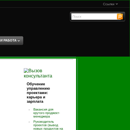
Ссылки
 И РАБОТА
Обучение
управлению
проектами:
карьера и
зарплата
Вакансия для
крутого проджект-
менеджера
Руководитель
проектов (вывод
новых продуктов на