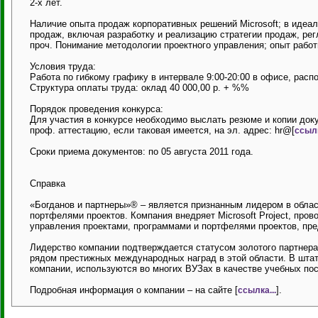
2-х лет.
Наличие опыта продаж корпоративных решений Microsoft; в идеа
продаж, включая разработку и реализацию стратегии продаж, ре
проч. Понимание методологии проектного управления; опыт рабо
Условия труда:
Работа по гибкому графику в интервале 9:00-20:00 в офисе, рас
Структура оплаты труда: оклад 40 000,00 р. + %%
Порядок проведения конкурса:
Для участия в конкурсе необходимо выслать резюме и копии до
проф. аттестацию, если таковая имеется, на эл. адрес: hr@[
ссылк
Сроки приема документов: по 05 августа 2011 года.
Справка
«Богданов и партнеры»® – является признанным лидером в облас
портфелями проектов. Компания внедряет Microsoft Project, про
управления проектами, программами и портфелями проектов, пре
Лидерство компании подтверждается статусом золотого партнера ко
рядом престижных международных наград в этой области. В штате
компании, используются во многих ВУЗах в качестве учебных пос
Подробная информация о компании – на сайте [
].
ссылка...