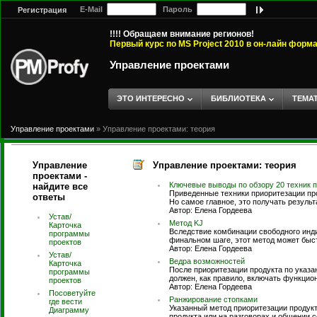
E-Mail
Пароль
Регистрация
!!!! Обращаем внимание регионов!
Первый курс по MS Project 2010 в он-лайн форм
Управление проектами
ЭТО ИНТЕРЕСНО
БИБЛИОТЕКА
ТЕМА
Управление проектами
»
Управление проектами: теория
Управление
Управление проектами: теория
проектами -
Ключевые выводы по обзору 20 техник 
найдите все
Приведенные техники приоритезации пр
ответы
Но самое главное, это получать результ
Автор: Елена Гордеева
Устав/
Метод KJ
Карточка
Вследствие комбинации свободного инди
программы
финальном шаге, этот метод может быс
проектов
Автор: Елена Гордеева
Устав/
Ведра возможностей
Карточка
После приоритезации продукта по указ
программы
должен, как правило, включать функцио
проектов
Автор: Елена Гордеева
Посоветуйте
Ранжирование стопками
где вести
Указанный метод приоритезации продук
Диаграмму
продукта или на разговорах и общении с