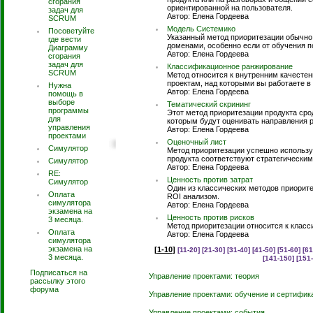
сгорания
ориентированной на пользователя.
задач для
Автор: Елена Гордеева
SCRUM
Модель Системико
Посоветуйте
Указанный метод приоритезации обычно
где вести
доменами, особенно если от обучения по
Диаграмму
Автор: Елена Гордеева
сгорания
задач для
Классификационное ранжирование
SCRUM
Метод относится к внутренним качесте
проектам, над которыми вы работаете в 
Нужна
Автор: Елена Гордеева
помощь в
выборе
Тематический скрининг
программы
Этот метод приоритезации продукта сро
для
которым будут оценивать направления 
управления
Автор: Елена Гордеева
проектами
Оценочный лист
Симулятор
Метод приоритезации успешно использу
продукта соответствуют стратегическим
Симулятор
Автор: Елена Гордеева
RE:
Ценность против затрат
Симулятор
Один из классических методов приорите
Оплата
ROI анализом.
симулятора
Автор: Елена Гордеева
экзамена на
Ценность против рисков
3 месяца.
Метод приоритезации относится к класс
Оплата
Автор: Елена Гордеева
симулятора
экзамена на
[
1-10
]
[11-20]
[21-30]
[31-40]
[41-50]
[51-60]
[61
3 месяца.
[141-150]
[151
Подписаться на
Управление проектами: теория
рассылку этого
форума
Управление проектами: обучение и сертифик
Управление проектами: события