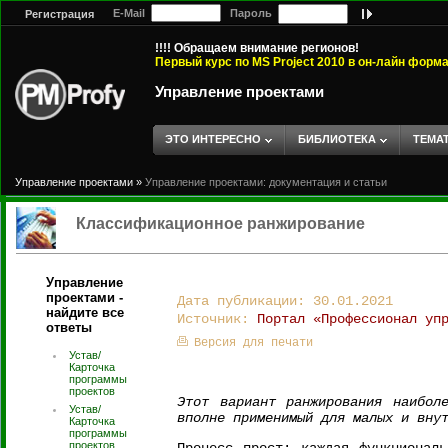
E-Mail
Пароль
Регистрация
!!!! Обращаем внимание регионов!
Первый курс по MS Project 2010 в он-лайн форм
Управление проектами
ЭТО ИНТЕРЕСНО
БИБЛИОТЕКА
ТЕМА
Управление проектами
»
Управление проектами: документация и статьи
Классификационное ранжирование
Управление
проектами -
Дата публикации: 30.01.2021
найдите все
Источник:
Портал «Профессионал уп
ответы
Версия для печати
Устав/
Карточка
программы
проектов
Этот вариант ранжирования наибол
Устав/
вполне применимый для малых и вну
Карточка
программы
проектов