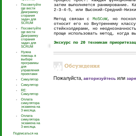
Процесс прост: каждая функциональ
затем выполняется ранжирование. К
Посоветуйте
где вести
2-3-4-5, или Высокий-Средний-Низк
Диаграмму
сгорания
Метод связан с
MoSCoW
, но поскол
задач для
SCRUM
относит его ко Внутреннему классу
стейкхолдерами, но неоднозначност
Посоветуйте
где вести
проще использовать метод, когда в
Диаграмму
сгорания
Экскурс по 20 техникам приоритеза
задач для
SCRUM
Нужна
помощь в
выборе
программы
для
управления
проектами
Пожалуйста,
или
авторизуйтесь
зар
Симулятор
Симулятор
RE:
Симулятор
Оплата
симулятора
экзамена на
3 месяца.
Оплата
симулятора
экзамена на
3 месяца.
Подписаться на