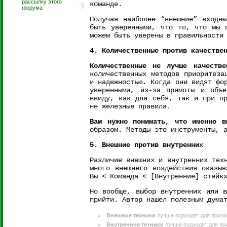
рассылку этого
команде.
форума
Получая наиболее “внешние” входн
быть уверенными, что то, что мы 
можем быть уверены в правильности
4. Количественные против качестве
Количественные не лучше качеств
количественных методов приоритеза
и надежностью. Когда они видят фо
уверенными, из-за прямоты и объе
ввиду, как для себя, так и при пр
не железные правила.
Вам нужно понимать, что именно в
образом. Методы это инструменты, 
5. Внешние против внутренних
Различие внешних и внутренних тех
много внешнего воздействия оказыв
Вы < Команда < [Внутренние] стейк
Но вообще, выбор внутренних или в
прийти. Автор нашел полезным дума
Внешние техники
лучше подходят для прио
Внутренние техники
лучше подходят для пр