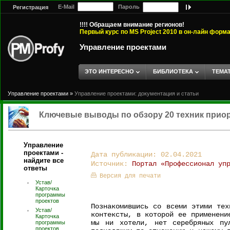
E-Mail
Пароль
Регистрация
!!!! Обращаем внимание регионов!
Первый курс по MS Project 2010 в он-лайн форм
Управление проектами
ЭТО ИНТЕРЕСНО
БИБЛИОТЕКА
ТЕМА
Управление проектами
»
Управление проектами: документация и статьи
Ключевые выводы по обзору 20 техник прио
Управление
проектами -
Дата публикации: 02.04.2021
найдите все
Источник:
Портал «Профессионал уп
ответы
Версия для печати
Устав/
Карточка
программы
проектов
Познакомившись со всеми этими тех
Устав/
контексты, в которой ее применени
Карточка
мы ни хотели, нет серебряных пу
программы
проектов