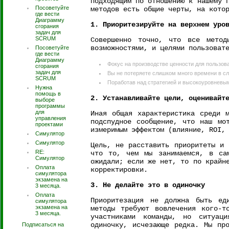
подходящим по отношению к нашему 
Посоветуйте
методов есть общие черты, на кото
где вести
Диаграмму
1. Приоритезируйте на верхнем уро
сгорания
задач для
SCRUM
Совершенно точно, что все методы
возможностями, и целями пользоват
Посоветуйте
где вести
Диаграмму
Фокус на производстве ценности для пользова
сгорания
задач для
Вы не потеряете слишком много времени в сл
SCRUM
Поработав над стратегией и высокоуровневым
Нужна
помощь в
2. Устанавливайте цели, оценивайт
выборе
программы
для
Иная общая характеристика среди 
управления
подспудное сообщение, что наш мо
проектами
измеримым эффектом (влияние, ROI,
Симулятор
Симулятор
Цель, не расставить приоритеты и 
RE:
что то, чем мы занимаемся, в са
Симулятор
ожидали; если же нет, то по крайн
Оплата
корректировки.
симулятора
экзамена на
3. Не делайте это в одиночку
3 месяца.
Оплата
Приоритезация не должна быть ед
симулятора
экзамена на
методы требуют вовлечения кого-т
3 месяца.
участниками команды, но ситуац
одиночку, исчезающе редка. Мы пр
Подписаться на