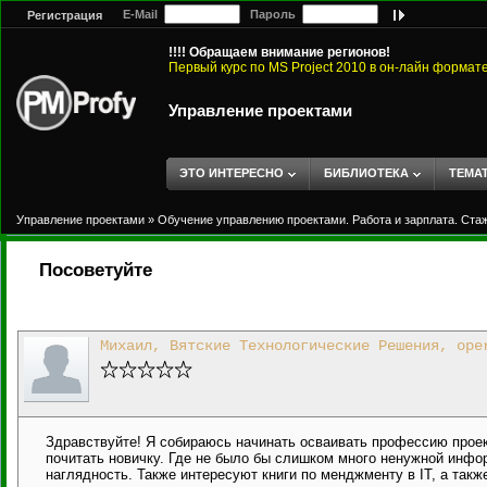
E-Mail
Пароль
Регистрация
!!!! Обращаем внимание регионов!
Первый курс по MS Project 2010 в он-лайн формат
Управление проектами
ЭТО ИНТЕРЕСНО
БИБЛИОТЕКА
ТЕМА
Управление проектами
»
Обучение управлению проектами. Работа и зарплата. Ста
Посоветуйте
Михаил, Вятские Технологические Решения, ope
Здравствуйте! Я собираюсь начинать осваивать профессию проек
почитать новичку. Где не было бы слишком много ненужной инфо
наглядность. Также интересуют книги по менджменту в IT, а такж