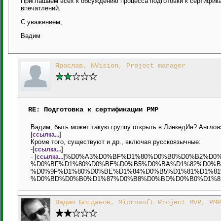
Приглашаем всех к обсуждению процесса подготовки к сертификац
впечатлений.
С уважением,
Вадим
Ярослав, NVision, Project manager
RE: Подготовка к сертификации PMP
Вадим, быть может такую группу открыть в ЛинкедИн? Англоя
[
]
ссылка...
Кроме того, существуют и др., включая русскоязычные:
-[
]
ссылка...
- [
]%D0%A3%D0%BF%D1%80%D0%B0%D0%B2%D0
ссылка...
%D0%BF%D1%80%D0%BE%D0%B5%D0%BA%D1%82%D0%B
%D0%9F%D1%80%D0%BE%D1%84%D0%B5%D1%81%D1%8
%D0%BD%D0%B0%D1%87%D0%B8%D0%BD%D0%B0%D1%8E%D1%
Вадим Богданов, Microsoft Project MVP, PMP