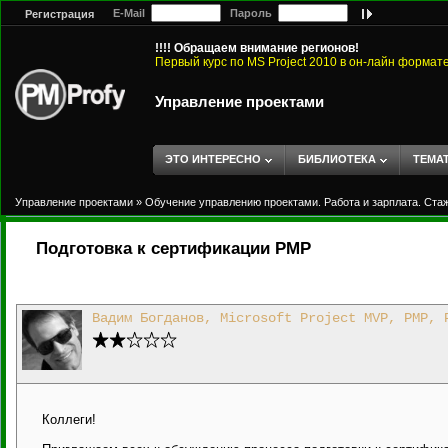
E-Mail
Пароль
Регистрация
!!!! Обращаем внимание регионов!
Первый курс по MS Project 2010 в он-лайн формат
Управление проектами
ЭТО ИНТЕРЕСНО
БИБЛИОТЕКА
ТЕМА
Управление проектами
»
Обучение управлению проектами. Работа и зарплата. Ста
Подготовка к сертификации PMP
Вадим Богданов, Microsoft Project MVP, PMP, 
Коллеги!