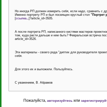
Но иногда РП должен измерить себя, если надо, сравнить с д
Именно портрету РП и был посвящен круглый стол
"Портрет 
[
]?article_id=3505.
ссылка...
А после портрета РП, написанного кистями мастеров проектно
том, куда расти дальше и кем быть? Февральская встреча п
article_id=3526.
Эти материалы - своего рода "диптих для руководителя прое
себя.
Для этого их и выложили. Пользуйтесь.
С уважением, В. Абрамов
Пожалуйста,
или
авторизуйтесь
зарегистрируй