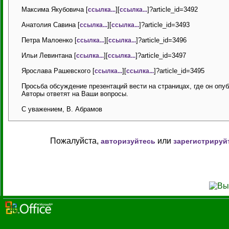
Максима Якубовича [
][
]?article_id=3492
ссылка...
ссылка...
Анатолия Савина [
][
]?article_id=3493
ссылка...
ссылка...
Петра Малоенко [
][
]?article_id=3496
ссылка...
ссылка...
Ильи Левинтана [
][
]?article_id=3497
ссылка...
ссылка...
Ярослава Рашевского [
][
]?article_id=3495
ссылка...
ссылка...
Просьба обсуждение презентаций вести на страницах, где он опу
Авторы ответят на Ваши вопросы.
С уважением, В. Абрамов
Пожалуйста,
или
авторизуйтесь
зарегистрируй