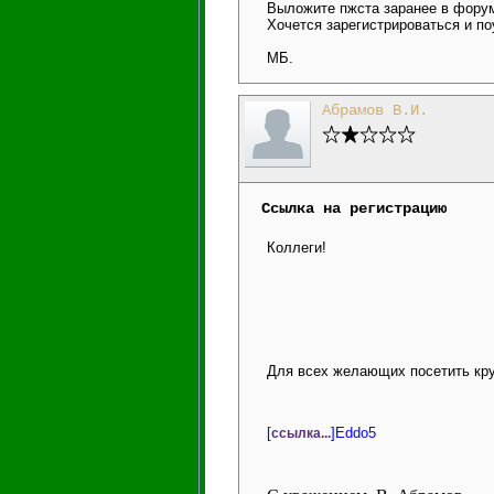
Выложите пжста заранее в форум
Хочется зарегистрироваться и по
МБ.
Абрамов В.И.
Ссылка на регистрацию
Коллеги!
Для всех желающих посетить кру
[
]Eddo5
ссылка...