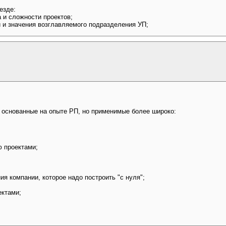
езде:
а и сложности проектов;
и и значения возглавляемого подразделения УП;
 основанные на опыте РП, но применимые более широко:
ю проектами;
я компании, которое надо построить "с нуля";
ектами;