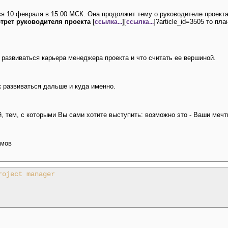
ся 10 февраля в 15:00 МСК. Она продолжит тему о руководителе проекта
трет руководителя проекта
[
][
]?article_id=3505 то п
ссылка...
ссылка...
 развиваться карьера менеджера проекта и что считать ее вершиной.
к развиваться дальше и куда именно.
 тем, с которыми Вы сами хотите выступить: возможно это - Ваши меч
рамов
roject manager