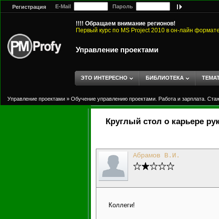
E-Mail
Пароль
Регистрация
!!!! Обращаем внимание регионов!
Первый курс по MS Project 2010 в он-лайн формат
Управление проектами
ЭТО ИНТЕРЕСНО
БИБЛИОТЕКА
ТЕМА
Управление проектами
»
Обучение управлению проектами. Работа и зарплата. Ста
Круглый стол о карьере ру
Абрамов В.И.
Коллеги!