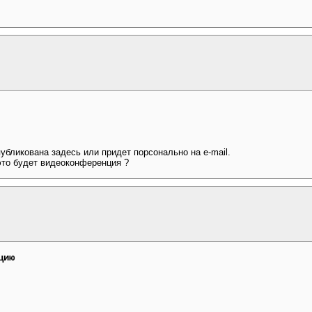
убликована задесь или придет порсонально на e-mail.
это будет видеоконференция ?
цию