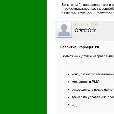
Возможны 2 направления, как и в
- горизотнатльное: раст масштаб
- вертикальное: рост численност
Абрамов В.И.
Развитие карьеры РП
Возможны и другие направления,
консультант по управлени
методолог в PMO;
руководитель подразделени
тренер по управлению про
и др.