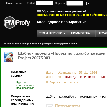
E-Mail
Пароль
Регистрация
!!!! Обращаем внимание регионов!
Первый курс по MS Project 2010 в он-лайн форм
Календарное планирование
ЭТО ИНТЕРЕСНО
БИБЛИОТЕКА
ТЕМА
Календарное планирование
»
Примеры календарных планов
Шаблон проекта «Проект по разработке идеи 
Project 2007/2003
Полезные
Дата публикации: 25.11.2008
ссылки
Источник:
«Богданов и партнеры»:
Курс по
Версия для печати
календарному
планированию
Вопросы по
Шаблон разработан компанией «Бог
календарному
планированию