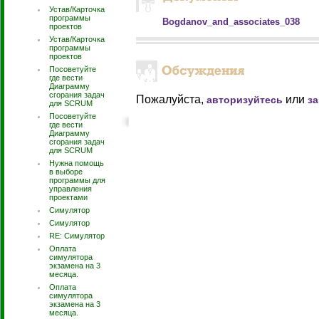
Устав/Карточка
программы
Bogdanov_and_associates_038
проектов
Устав/Карточка
программы
проектов
Посоветуйте
где вести
Диаграмму
сгорания задач
Пожалуйста,
или
авторизуйтесь
з
для SCRUM
Посоветуйте
где вести
Диаграмму
сгорания задач
для SCRUM
Нужна помощь
в выборе
программы для
управления
проектами
Симулятор
Симулятор
RE: Симулятор
Оплата
симулятора
экзамена на 3
месяца.
Оплата
симулятора
экзамена на 3
месяца.