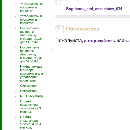
Устав/Карточка
программы
Bogdanov_and_associates_034
проектов
Устав/Карточка
программы
проектов
Посоветуйте
где вести
Диаграмму
сгорания задач
Пожалуйста,
или
авторизуйтесь
з
для SCRUM
Посоветуйте
где вести
Диаграмму
сгорания задач
для SCRUM
Нужна помощь
в выборе
программы для
управления
проектами
Симулятор
Симулятор
RE: Симулятор
Оплата
симулятора
экзамена на 3
месяца.
Оплата
симулятора
экзамена на 3
месяца.