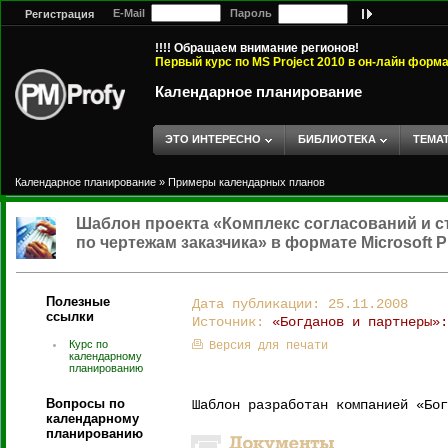
E-Mail
Пароль
Регистрация
!!!! Обращаем внимание регионов!
Первый курс по MS Project 2010 в он-лайн форм
Календарное планирование
ЭТО ИНТЕРЕСНО
БИБЛИОТЕКА
ТЕМА
Календарное планирование
»
Примеры календарных планов
Шаблон проекта «Комплекс согласований и 
по чертежам заказчика» в формате Microsoft Pr
Полезные
Дата публикации: 25.11.2008
ссылки
Источник:
«Богданов и партнеры»:
Курс по
Версия для печати
календарному
планированию
Вопросы по
Шаблон разработан компанией «Бог
календарному
планированию